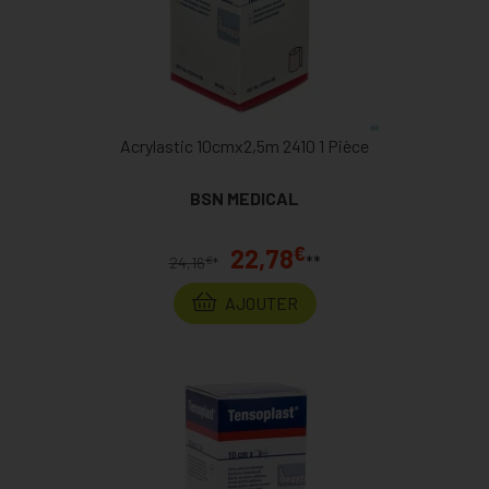
Acrylastic 10cmx2,5m 2410 1 Pièce
BSN MEDICAL
€
22,78
**
€
24,16
*
AJOUTER