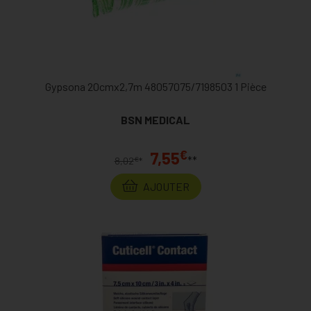
Gypsona 20cmx2,7m 48057075/7198503 1 Pièce
BSN MEDICAL
€
7,55
**
€
8,02
*
AJOUTER