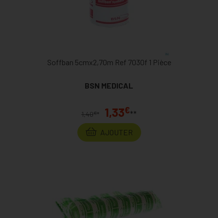
Soffban 5cmx2,70m Ref 7030f 1 Pièce
BSN MEDICAL
€
1,33
**
€
1,40
*
AJOUTER