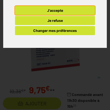
J'accepte
Je refuse
Changer mes préférences
€
9,75
**
€
10,36
*
Commandé avant
11h30 disponible à
AJOUTER
(1)
15h