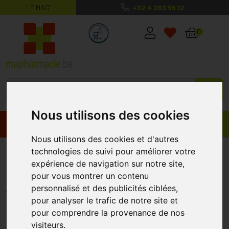
LE MAG’
+32 4 263 56 12
MaPharmacie.be ma santé, mes conse
0
Nous utilisons des cookies
Promos
Produits
Nous utilisons des cookies et d'autres
Cuticell Classic Cp Gaze 10x10
technologies de suivi pour améliorer votre
expérience de navigation sur notre site,
7253802 1
pour vous montrer un contenu
BSN MEDICAL
personnalisé et des publicités ciblées,
pour analyser le trafic de notre site et
pour comprendre la provenance de nos
visiteurs.