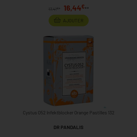
€
16,44
**
€
17,41
*
AJOUTER
Cystus 052 Infektblocker Orange Pastilles 132
DR PANDALIS