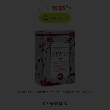
€
16,03
**
€
17,00
*
AJOUTER
Cystus 052 Infektblocker Classic Pastilles 132
DR PANDALIS