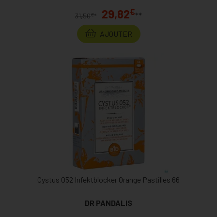
€
29,82
**
€
31,50
*
AJOUTER
Cystus 052 Infektblocker Orange Pastilles 66
DR PANDALIS