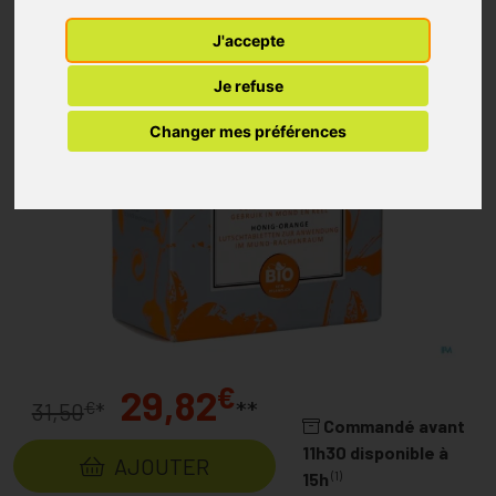
J'accepte
Je refuse
Changer mes préférences
€
29,82
**
€
31,50
*
Commandé avant
11h30 disponible à
AJOUTER
(1)
15h