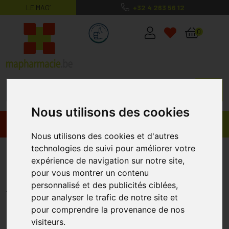
LE MAG’
+32 4 263 56 12
MaPharmacie.be ma santé, mes conse
0
Nous utilisons des cookies
Promos
Produits
Nous utilisons des cookies et d'autres
technologies de suivi pour améliorer votre
Cystus 052 Infektblocker Orange
expérience de navigation sur notre site,
Pastilles 132
pour vous montrer un contenu
personnalisé et des publicités ciblées,
DR PANDALIS
pour analyser le trafic de notre site et
pour comprendre la provenance de nos
visiteurs.