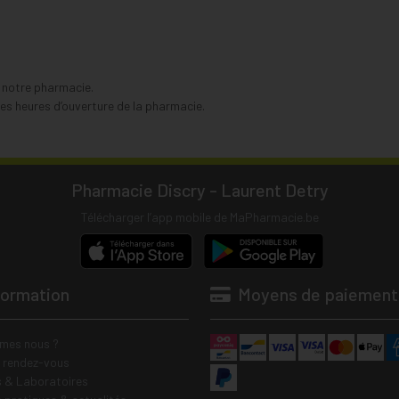
s notre pharmacie.
s heures d’ouverture de la pharmacie.
Pharmacie Discry - Laurent Detry
Télécharger l’app mobile de MaPharmacie.be
formation
Moyens de paiement
mes nous ?
e rendez-vous
 & Laboratoires