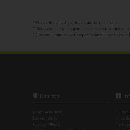
* Prix normalement pratiqué dans notre officine.
** Réduction en ligne appliquée sur le prix pratiqué dan
(1) Les commandes sont préparées uniquement durant le
Contact
In
Pharmacie Discry
Qui som
Laurent Detry
Prise d
Rue des Alliés 2
Marques