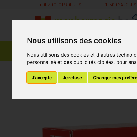
+ DE 30 000 PRODUITS
+ DE 600 MARQUES
Nous utilisons des cookies
Parapharmacie -
Promos
Médicaments
Cosmétiques
Nous utilisons des cookies et d'autres technolo
personnalisé et des publicités ciblées, pour ana
MaPharmacie.be
Médicaments
Fièvre/Doul
J'accepte
Je refuse
Changer mes préfér
Dafalgan Odis 16 