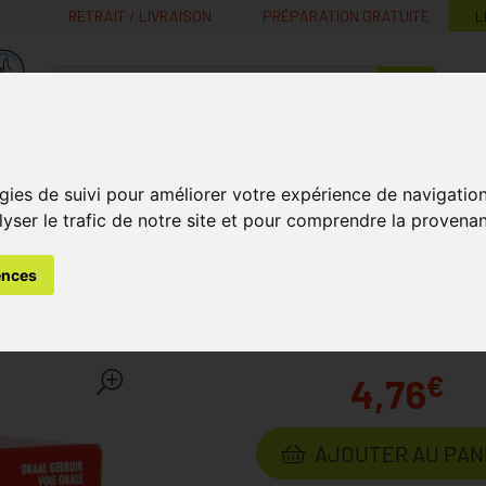
RETRAIT / LIVRAISON
PRÉPARATION GRATUITE
L
MaPharmacie.be ma santé, mes conseils, mes prix
Nutrition -
Soins Bébé et
Médecines
Minceur
B
Vitamines
Grossesse
naturelles
gies de suivi pour améliorer votre expérience de navigatio
lyser le trafic de notre site et pour comprendre la provenan
eurs
Dafalgan Odis 16 Comprimés Sublingual 500 Mg
ences
Comprimés Sublingual 500 
€
4,76
AJOUTER AU PAN