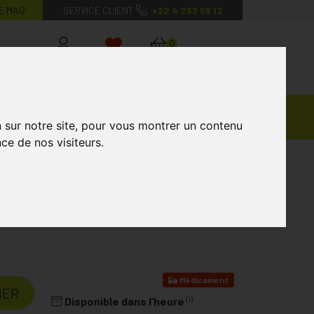
E MAG’
SERVICE CLIENT
+32 4 263 56 12
0
Mon
Mes
Mon
compte
favoris
panier
Ventes
andagisterie
Vétérinaire
Marques
Privées
n sur notre site, pour vous montrer un contenu
ce de nos visiteurs.
Mg
Laboratoire
DAFALGAN
Médicament
IER
(1)
Disponible dans l’heure