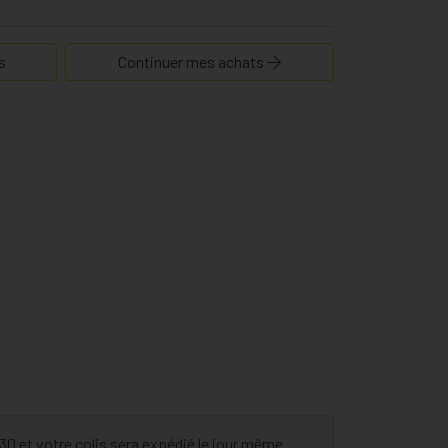
s
Continuer mes achats
 et votre colis sera expédié le jour même.