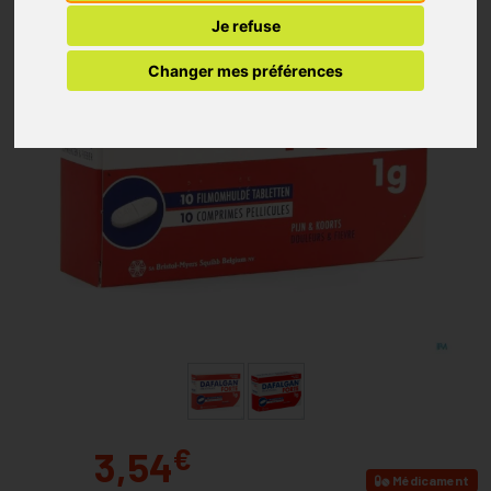
Je refuse
Changer mes préférences
€
3,54
Médicament