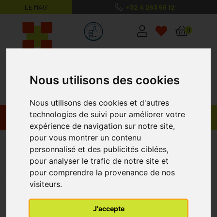
LE MAG’
+32 4 263 56 12
MaPharmacie.be ma santé, mes conse
0
Nous utilisons des cookies
Nous utilisons des cookies et d'autres
technologies de suivi pour améliorer votre
Promos
Produits
expérience de navigation sur notre site,
pour vous montrer un contenu
Dafalgan Forte 10 Comprimés 1
personnalisé et des publicités ciblées,
Gr
pour analyser le trafic de notre site et
pour comprendre la provenance de nos
DAFALGAN
visiteurs.
J'accepte