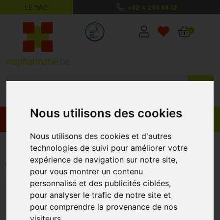
LE MAG’
+32 4 263 56 12
MaPharmacie.be ma santé, mes conse
0
Nous utilisons des cookies
Promos
Produits
Nous utilisons des cookies et d'autres
Delical CONCENTRE Noisette
technologies de suivi pour améliorer votre
expérience de navigation sur notre site,
(4x200ml)
pour vous montrer un contenu
DELICAL
personnalisé et des publicités ciblées,
pour analyser le trafic de notre site et
pour comprendre la provenance de nos
visiteurs.