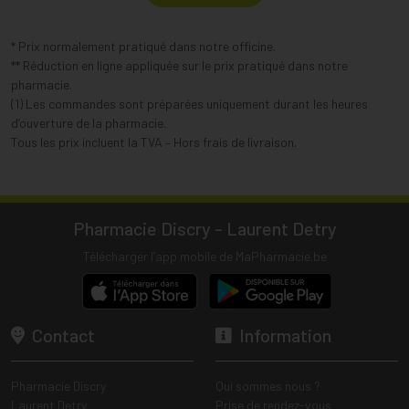
* Prix normalement pratiqué dans notre officine.
** Réduction en ligne appliquée sur le prix pratiqué dans notre
pharmacie.
(1) Les commandes sont préparées uniquement durant les heures
d’ouverture de la pharmacie.
Tous les prix incluent la TVA – Hors frais de livraison.
Pharmacie Discry - Laurent Detry
Télécharger l’app mobile de MaPharmacie.be
Contact
Information
Pharmacie Discry
Qui sommes nous ?
Laurent Detry
Prise de rendez-vous