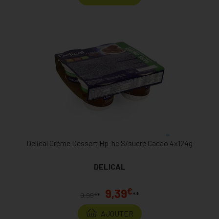
Delical Crème Dessert Hp-hc S/sucre Cacao 4x124g
DELICAL
€
9,39
**
€
9,99
*
AJOUTER