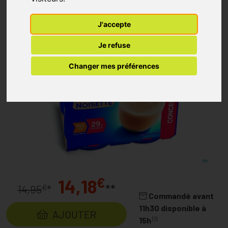
J'accepte
Je refuse
Changer mes préférences
€
14,18
**
€
14,95
*
Commandé avant
11h30 disponible à
AJOUTER
(1)
15h