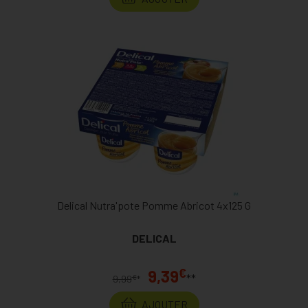
Delical Nutra'pote Pomme Abricot 4x125 G
DELICAL
€
9,39
**
€
9,99
*
AJOUTER