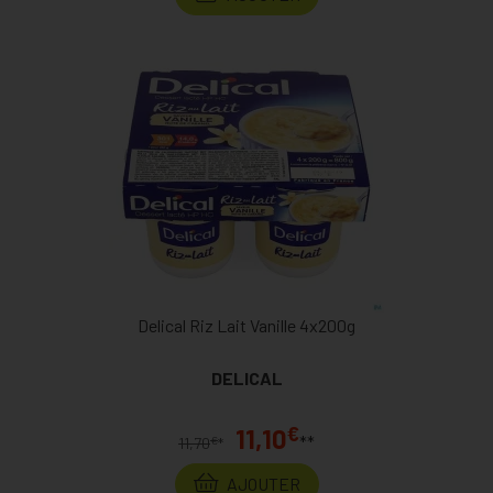
Delical Riz Lait Vanille 4x200g
DELICAL
€
11,10
**
€
11,70
*
AJOUTER