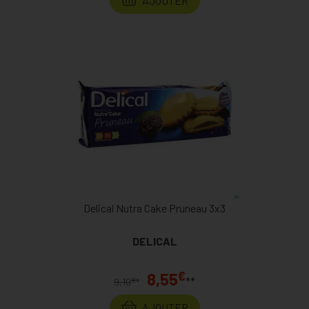
AJOUTER
Delical Nutra Cake Pruneau 3x3
DELICAL
€
8,55
**
€
9,10
*
AJOUTER