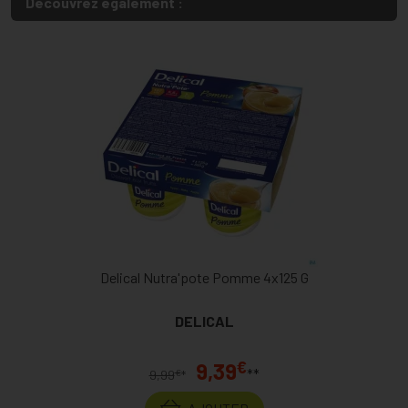
Découvrez également :
Delical Nutra'pote Pomme 4x125 G
DELICAL
€
9,39
**
€
9,99
*