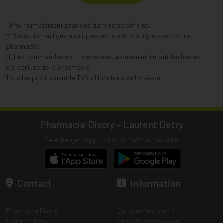
* Prix normalement pratiqué dans notre officine.
** Réduction en ligne appliquée sur le prix pratiqué dans notre
pharmacie.
(1) Les commandes sont préparées uniquement durant les heures
d’ouverture de la pharmacie.
Tous les prix incluent la TVA – Hors frais de livraison.
Pharmacie Discry - Laurent Detry
Télécharger l’app mobile de MaPharmacie.be
Contact
Information
Pharmacie Discry
Qui sommes nous ?
Laurent Detry
Prise de rendez-vous