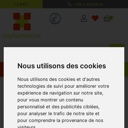
LE MAG’
+32 4 263 56 12
MaPharmacie.be ma santé, mes conse
0
Nous utilisons des cookies
Promos
Produits
Nous utilisons des cookies et d'autres
Delical Crème Dessert La
technologies de suivi pour améliorer votre
expérience de navigation sur notre site,
Floridine Fraise 4x200g
pour vous montrer un contenu
DELICAL
personnalisé et des publicités ciblées,
pour analyser le trafic de notre site et
pour comprendre la provenance de nos
visiteurs.