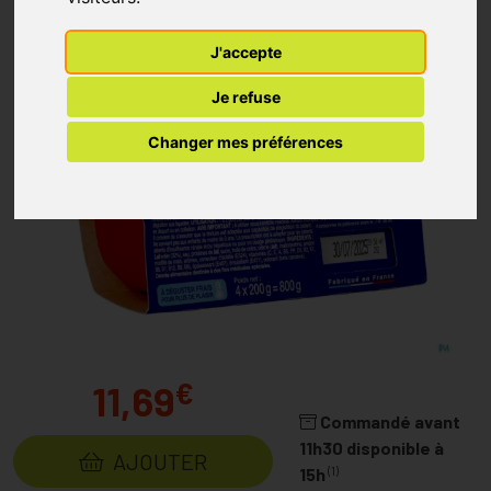
J'accepte
Je refuse
Changer mes préférences
€
11,69
Commandé avant
11h30 disponible à
AJOUTER
(1)
15h