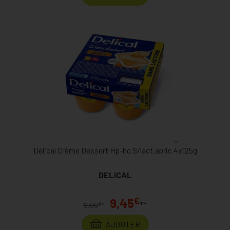
Delical Crème Dessert Hp-hc S/lact.abric 4x125g
DELICAL
€
9,45
**
€
9,99
*
AJOUTER