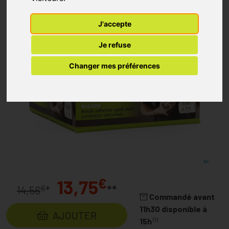
J'accepte
Je refuse
Changer mes préférences
€
13,75
**
€
14,56
*
Commandé avant
11h30 disponible à
AJOUTER
(1)
15h