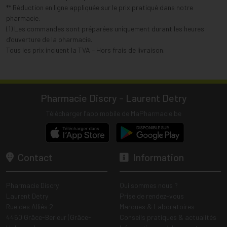
** Réduction en ligne appliquée sur le prix pratiqué dans notre
pharmacie.
(1) Les commandes sont préparées uniquement durant les heures
d’ouverture de la pharmacie.
Tous les prix incluent la TVA – Hors frais de livraison.
Pharmacie Discry - Laurent Detry
Télécharger l’app mobile de MaPharmacie.be
Contact
Information
Pharmacie Discry
Qui sommes nous ?
Laurent Detry
Prise de rendez-vous
Rue des Alliés 2
Marques & Laboratoires
4460 Grâce-Berleur (Grâce-
Conseils pratiques & actualités