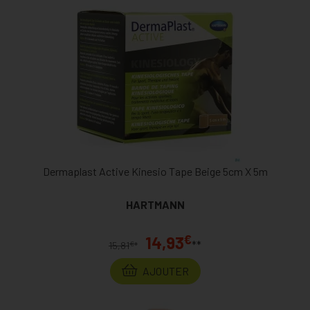
Dermaplast Active Kinesio Tape Beige 5cm X 5m
HARTMANN
€
14,93
**
€
15,81
*
AJOUTER