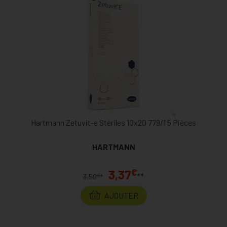
Hartmann Zetuvit-e Stériles 10x20 779/1 5 Pièces
HARTMANN
€
3,37
**
€
3,59
*
AJOUTER