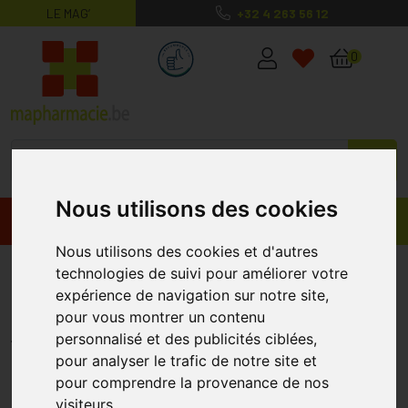
LE MAG’
+32 4 263 56 12
MaPharmacie.be ma santé, mes conse
0
Nous utilisons des cookies
Promos
Produits
Nous utilisons des cookies et d'autres
Dermaplast Active Sport Tape
technologies de suivi pour améliorer votre
expérience de navigation sur notre site,
Blanc 5cm X 7m
pour vous montrer un contenu
HARTMANN
personnalisé et des publicités ciblées,
pour analyser le trafic de notre site et
pour comprendre la provenance de nos
visiteurs.