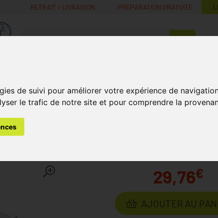
RETRAIT / LIVRAISON
PRÉPARATION GRATUITE
L
MaPharmacie.be ma santé, mes conseils, mes prix
Nutrition -
Soins Bébé et
Médecines
Minceur
B
Vitamines
Grossesse
naturelles
gies de suivi pour améliorer votre expérience de navigatio
lyser le trafic de notre site et pour comprendre la provenan
oscent Aromacalm Chien Collier 60cm
ences
alm Chien Collier 60cm
L
€
29,76
AJOUTER AU PAN