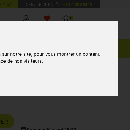
E MAG’
SERVICE CLIENT
+32 4 263 56 12
0
Mon
Mes
Mon
compte
favoris
panier
Ventes
andagisterie
Vétérinaire
Marques
Privées
n sur notre site, pour vous montrer un contenu
ce de nos visiteurs.
aboratoire
DERMOSCENT
IER
Commandé avant 11h30