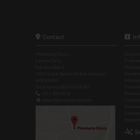
Contact
In
Pharmacie Discry
Qui som
Laurent Detry
Prise d
Rue des Alliés 2
Marques
4460 Grâce-Berleur (Grâce-Hollogne)
Conseil
APB 624601
Informa
N Entreprise BE0414.635.903
Contac
+32 4 263 56 12
Mentions
support
@
mapharmacie.be
Conditi
Données
Cookies
Mes pré
Su