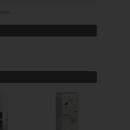
aison.