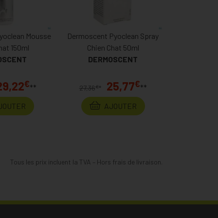
yoclean Mousse
Dermoscent Pyoclean Spray
hat 150ml
Chien Chat 50ml
OSCENT
DERMOSCENT
€
€
29,22
25,77
**
**
€
27,36
*
JOUTER
AJOUTER
Tous les prix incluent la TVA – Hors frais de livraison.