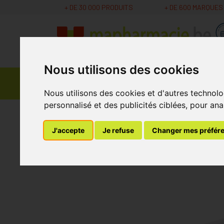
+ DE 30 000 PRODUITS
+ DE 600 MARQUES
Nous utilisons des cookies
Parapharmacie -
Promos
Médicaments
Cosmétiques
Nous utilisons des cookies et d'autres technolo
personnalisé et des publicités ciblées, pour ana
MaPharmacie.be
Vétérinaire
Stress
Derm
J'accepte
Je refuse
Changer mes préfér
Dermoscent Aromac