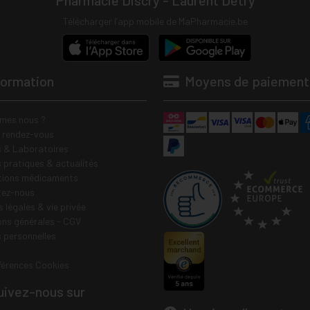
Pharmacie Discry - Laurent Detry
Télécharger l’app mobile de MaPharmacie.be
formation
Moyens de paiement
mes nous ?
e rendez-vous
 & Laboratoires
s pratiques & actualités
tions médicaments
tez-nous
 légales & vie privée
ons générales - CGV
 personnelles
férences Cookies
ivez-nous sur