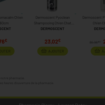
omacalm Chien
Dermoscent Pyoclean
Dermoscent P
r 60cm
Shampooing Chien Chat
Chien C
SCENT
DERMOSCENT
Flacon 200ml
DERM
€
€
76
23,02
€
30,96
*
OUTER
AJOUTER
A
s notre pharmacie.
s heures d’ouverture de la pharmacie.