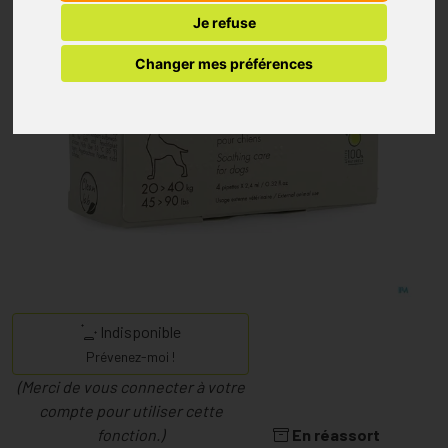
Je refuse
Changer mes préférences
Indisponible
Prévenez-moi !
(Merci de vous connecter à votre
compte pour utiliser cette
fonction.)
En réassort