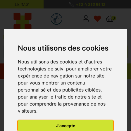
LE MAG’
+32 4 263 56 12
MaPharmacie.be ma santé, mes conse
0
Nous utilisons des cookies
Nous utilisons des cookies et d'autres
technologies de suivi pour améliorer votre
Promos
Produits
expérience de navigation sur notre site,
pour vous montrer un contenu
Dermoscent Atop 7 Spot On
personnalisé et des publicités ciblées,
Chien 20-40kg 4x2,4ml
pour analyser le trafic de notre site et
pour comprendre la provenance de nos
visiteurs.
J'accepte