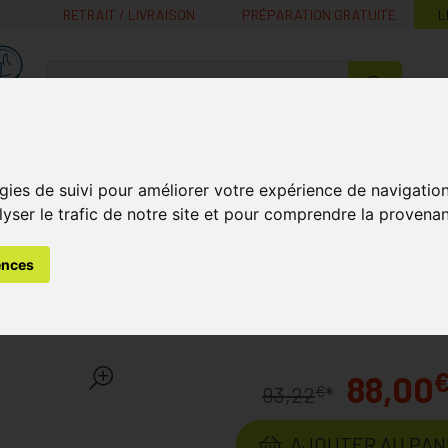
RETRAIT / LIVRAISON
PRÉPARATION GRATUITE
L
MaPharmacie.be ma santé, mes conseils, mes prix
Nutrition -
Soins Bébé et
Médecines
Minceur
B
Vitamines
Grossesse
naturelles
gies de suivi pour améliorer votre expérience de navigatio
lyser le trafic de notre site et pour comprendre la provenan
 et de la Peau
Dermoscent Essential 6 Spot-on Cheval Pip
ences
al 6 Spot-on Cheval Pipe
88,00
€
93,22
*
AJOUTER AU PAN