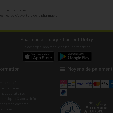
s notre pharmacie.
s heures d’ouverture de la pharmacie.
Pharmacie Discry - Laurent Detry
Télécharger l’app mobile de MaPharmacie.be
formation
Moyens de paiement
mes nous ?
e rendez-vous
 & Laboratoires
s pratiques & actualités
tions médicaments
tez-nous