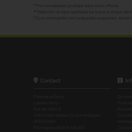
* Prix normalement pratiqué dans notre officine.
** Réduction en ligne appliquée sur le prix pratiqué dan
(1) Les commandes sont préparées uniquement durant le
Contact
In
Pharmacie Discry
Qui som
Laurent Detry
Prise d
Rue des Alliés 2
Marques
4460 Grâce-Berleur (Grâce-Hollogne)
Conseil
APB 624601
Informa
N Entreprise BE0414.635.903
Contac