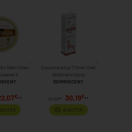
Bio Balm Chien
Essential Atop 7 Chien Chat
utanee V
Vétérinaire Spray
OSCENT
DERMOSCENT
€
€
22,07
30,19
**
**
€
32,00
*
JOUTER
AJOUTER