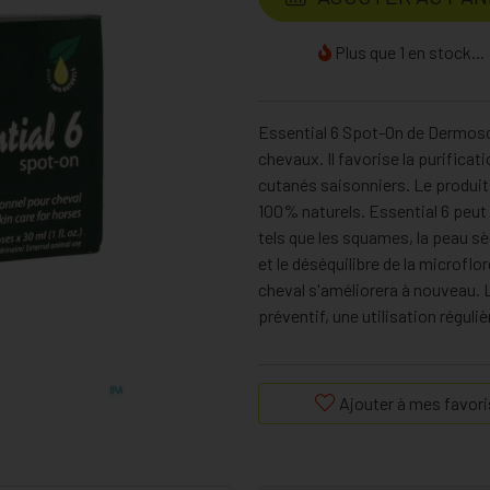
Plus que 1 en stock...
Essential 6 Spot-On de Dermosce
chevaux. Il favorise la purificat
cutanés saisonniers. Le produit
100% naturels. Essential 6 peut 
tels que les squames, la peau sèch
et le déséquilibre de la microflo
cheval s'améliorera à nouveau. L
préventif, une utilisation régul
Ajouter à mes favori