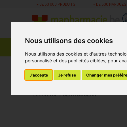
+ DE 30 000 PRODUITS
+ DE 600 MARQUES
Nous utilisons des cookies
Parapharmacie -
Promos
Médicaments
Cosmétiques
Nous utilisons des cookies et d'autres technolo
personnalisé et des publicités ciblées, pour ana
MaPharmacie.be
Vétérinaire
Soins du Pelage
J'accepte
Je refuse
Changer mes préfér
Dermoscent Essenti
Laboratoire
DERMOSCENT