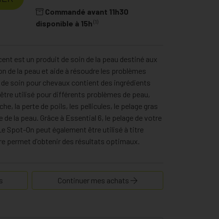
Commandé avant 11h30
(1)
disponible à 15h
nt est un produit de soin de la peau destiné aux
ion de la peau et aide à résoudre les problèmes
 de soin pour chevaux contient des ingrédients
être utilisé pour différents problèmes de peau,
e, la perte de poils, les pellicules, le pelage gras
re de la peau. Grâce à Essential 6, le pelage de votre
e Spot-On peut également être utilisé à titre
ière permet d'obtenir des résultats optimaux.
s
Continuer mes achats