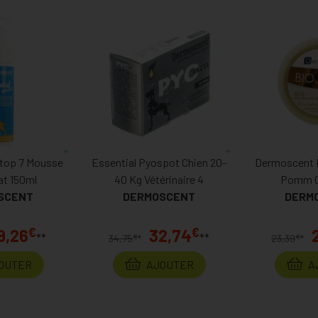
top 7 Mousse
Essential Pyospot Chien 20-
Dermoscent 
at 150ml
40 Kg Vétérinaire 4
Pomm C
SCENT
DERMOSCENT
DERM
€
€
9,26
32,74
**
**
€
€
34,75
*
23,39
*
OUTER
AJOUTER
A