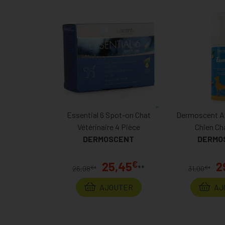
Essential 6 Spot-on Chat
Dermoscent A
Vétérinaire 4 Pièce
Chien Ch
DERMOSCENT
DERMO
€
25,45
2
**
€
€
26,98
*
31,00
*
AJOUTER
AJ