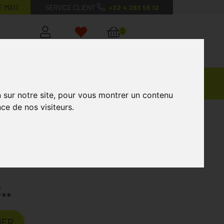
E MAG’
SERVICE CLIENT
+32 4 263 56 12
0
Mon
Mes
Mon
compte
favoris
panier
Ventes
andagisterie
Vétérinaire
Marques
Privées
n sur notre site, pour vous montrer un contenu
ce de nos visiteurs.
et 4x30ml
t 4x30ml
€
**
IER