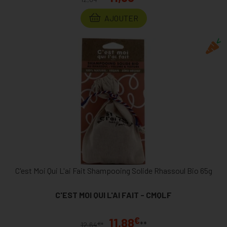
AJOUTER
C'est Moi Qui L'ai Fait Shampooing Solide Rhassoul Bio 65g
C'EST MOI QUI L'AI FAIT - CMQLF
€
11,88
**
€
12,64
*