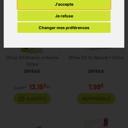
J'accepte
Je refuse
Changer mes préférences
Difrax 123 Biberon-s Neutre
Difrax 123 Xs Natural + Tetine
250ml
DIFRAX
DIFRAX
€
€
13,15
7,99
**
€
13,99
*
AJOUTER
INDISPONIBLE