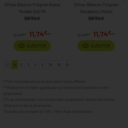
Difrax Biberon Poignee Grand
Difrax Biberon Poignee
Modèle 240 Ml
Raspberry 240ml
DIFRAX
DIFRAX
€
€
11,74
11,74
**
**
€
€
12,49
*
12,49
*
AJOUTER
AJOUTER
1
2
3
4
5
10
15
* Prix normalement pratiqué dans notre officine.
** Réduction en ligne appliquée sur le prix pratiqué dans notre
pharmacie.
(1) Les commandes sont préparées uniquement durant les heures
d’ouverture de la pharmacie.
Tous les prix incluent la TVA – Hors frais de livraison.