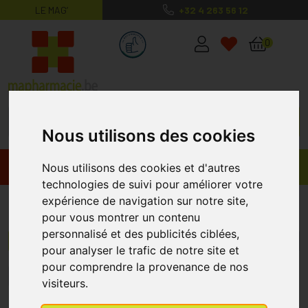
LE MAG’
+32 4 263 56 12
MaPharmacie.be ma santé, mes conse
0
Nous utilisons des cookies
Promos
Produits
Nous utilisons des cookies et d'autres
technologies de suivi pour améliorer votre
expérience de navigation sur notre site,
Difrax
pour vous montrer un contenu
personnalisé et des publicités ciblées,
Menu/Filtres
pour analyser le trafic de notre site et
pour comprendre la provenance de nos
1
2
3
4
5
10
15
visiteurs.