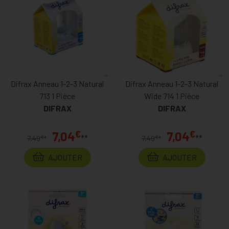
Difrax Anneau 1-2-3 Natural
Difrax Anneau 1-2-3 Natural
713 1 Pièce
Wide 714 1 Pièce
DIFRAX
DIFRAX
€
€
7,04
7,04
**
**
€
€
7,49
*
7,49
*
AJOUTER
AJOUTER