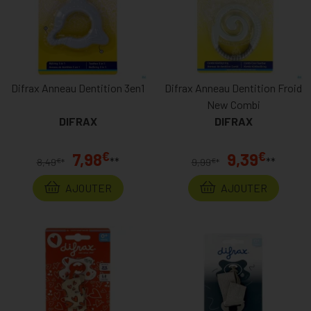
Difrax Anneau Dentition 3en1
Difrax Anneau Dentition Froid
New Combi
DIFRAX
DIFRAX
€
€
7,98
9,39
**
**
€
€
8,49
*
9,99
*
AJOUTER
AJOUTER