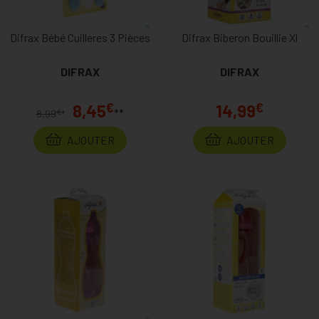
Difrax Bébé Cuilleres 3 Pièces
Difrax Biberon Bouillie Xl
DIFRAX
DIFRAX
€
€
8,45
14,99
**
€
8,99
*
AJOUTER
AJOUTER