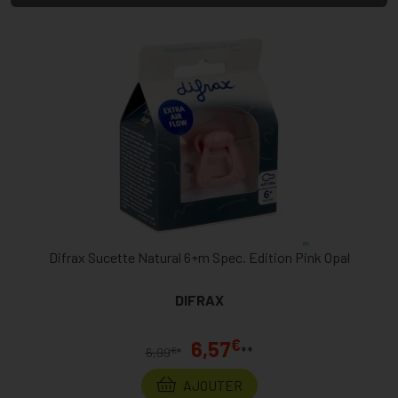
Difrax Sucette Natural 6+m Spec. Edition Pink Opal
DIFRAX
€
6,57
**
€
6,99
*
AJOUTER