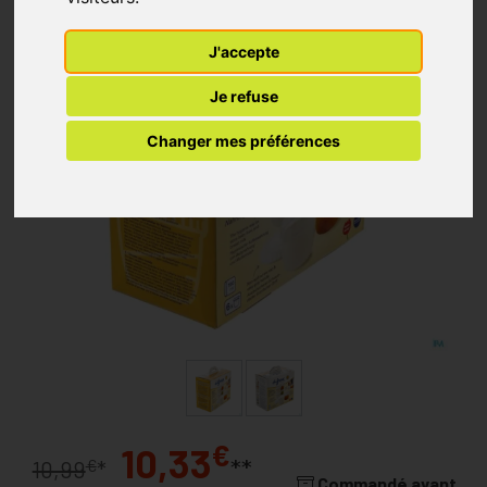
J'accepte
Je refuse
Changer mes préférences
€
10,33
**
€
10,99
*
Commandé avant