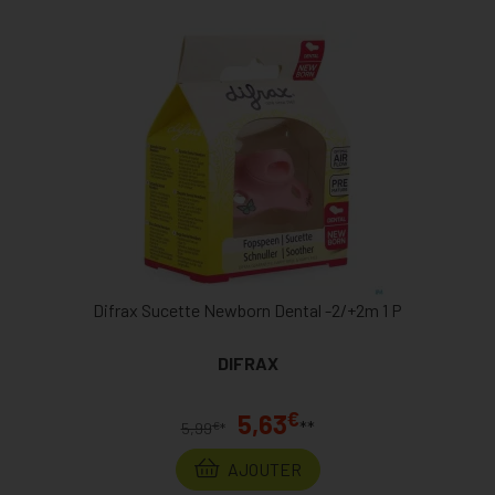
Difrax Sucette Newborn Dental -2/+2m 1 P
DIFRAX
€
5,63
**
€
5,99
*
AJOUTER