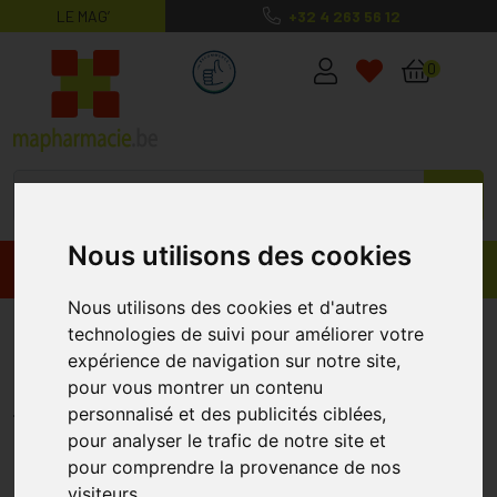
LE MAG’
+32 4 263 56 12
MaPharmacie.be ma santé, mes conse
0
Nous utilisons des cookies
Promos
Produits
Nous utilisons des cookies et d'autres
Difrax Btob Pots De
technologies de suivi pour améliorer votre
expérience de navigation sur notre site,
Conservation 6 Pièces
pour vous montrer un contenu
DIFRAX
personnalisé et des publicités ciblées,
pour analyser le trafic de notre site et
pour comprendre la provenance de nos
visiteurs.