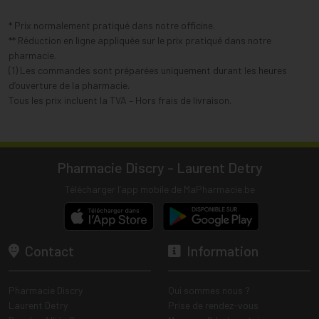
* Prix normalement pratiqué dans notre officine.
** Réduction en ligne appliquée sur le prix pratiqué dans notre
pharmacie.
(1) Les commandes sont préparées uniquement durant les heures
d’ouverture de la pharmacie.
Tous les prix incluent la TVA – Hors frais de livraison.
Pharmacie Discry - Laurent Detry
Télécharger l’app mobile de MaPharmacie.be
Contact
Information
Pharmacie Discry
Qui sommes nous ?
Laurent Detry
Prise de rendez-vous