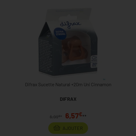
Difrax Sucette Natural +20m Uni Cinnamon
DIFRAX
€
6,57
**
€
6,99
*
AJOUTER