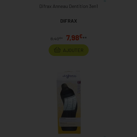
Difrax Anneau Dentition 3en1
DIFRAX
€
7,98
**
€
8,49
*
AJOUTER