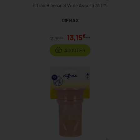
Difrax Biberon S Wide Assorti 310 Ml
DIFRAX
€
13,15
**
€
13,99
*
AJOUTER