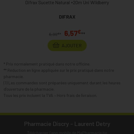
Difrax Sucette Natural +20m Uni Wildberry
DIFRAX
€
6,57
**
€
6,99
*
AJOUTER
* Prix normalement pratiqué dans notre officine.
** Réduction en ligne appliquée sur le prix pratiqué dans notre
pharmacie.
(1) Les commandes sont préparées uniquement durant les heures
d’ouverture de la pharmacie.
Tous les prix incluent la TVA – Hors frais de livraison.
Pharmacie Discry - Laurent Detry
Télécharger l’app mobile de MaPharmacie.be