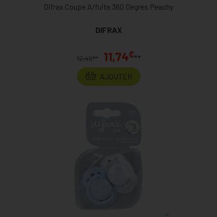
Difrax Coupe A/fuite 360 Degres Peachy
DIFRAX
€
11,74
**
€
12,49
*
AJOUTER