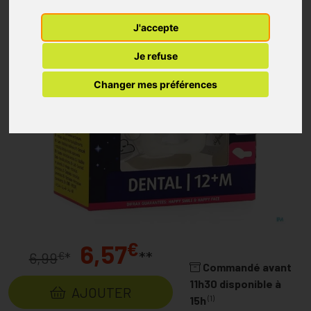
J'accepte
Je refuse
Changer mes préférences
€
6,57
**
€
6,99
*
Commandé avant
11h30 disponible à
AJOUTER
(1)
15h