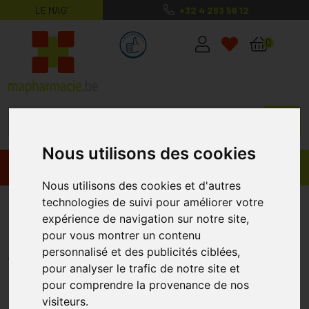
LE MAG’
+32 4 263 56 12
MaPharmacie.be ma santé, mes conse
0
Nous utilisons des cookies
Promos
Produits
Nous utilisons des cookies et d'autres
technologies de suivi pour améliorer votre
Difrax Sucette Dental Nuit +12m
expérience de navigation sur notre site,
1 Pièce
pour vous montrer un contenu
DIFRAX
personnalisé et des publicités ciblées,
pour analyser le trafic de notre site et
pour comprendre la provenance de nos
visiteurs.