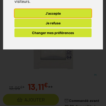
visiteurs.
J'accepte
Je refuse
Changer mes préférences
€
13,11
**
€
13,95
*
AJOUTER
Commandé avant