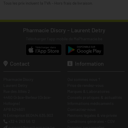
Tous les prix incluent la TVA – Hors frais de livraison.
Pharmacie Discry - Laurent Detry
Télécharger l’app mobile de MaPharmacie.be
Contact
Information
Pharmacie Discry
Qui sommes nous ?
Laurent Detry
Prise de rendez-vous
Rue des Alliés 2
Marques & Laboratoires
4460 Grâce-Berleur (Grâce-
Conseils pratiques & actualités
Hollogne)
Informations médicaments
APB 624601
Contactez-nous
N Entreprise BE0414.635.903
Mentions légales & vie privée
+32 4 263 56 12
Conditions générales - CGV
support
@
mapharmacie.be
Données personnelles