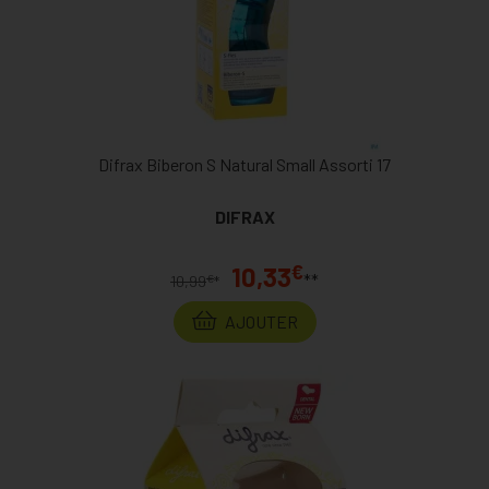
Difrax Biberon S Natural Small Assorti 17
DIFRAX
€
10,33
**
€
10,99
*
AJOUTER