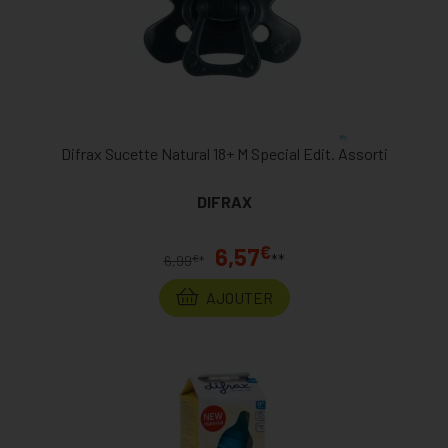
Difrax Sucette Natural 18+ M Special Edit. Assorti
DIFRAX
€
6,57
**
€
6,99
*
AJOUTER