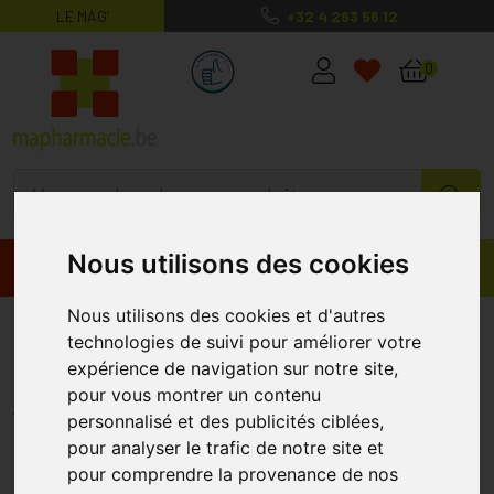
LE MAG’
+32 4 263 56 12
MaPharmacie.be ma santé, mes conse
0
Nous utilisons des cookies
Promos
Produits
Nous utilisons des cookies et d'autres
Difrax Sucette Natural 0-6m
technologies de suivi pour améliorer votre
2pack Blanc/rose
expérience de navigation sur notre site,
pour vous montrer un contenu
DIFRAX
personnalisé et des publicités ciblées,
pour analyser le trafic de notre site et
pour comprendre la provenance de nos