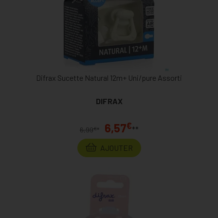
Difrax Sucette Natural 12m+ Uni/pure Assorti
DIFRAX
€
6,57
**
€
6,99
*
AJOUTER