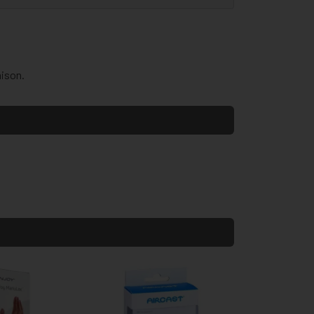
aison.