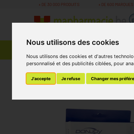
+ DE 30 000 PRODUITS
+ DE 600 MARQUES
Nous utilisons des cookies
Parapharmacie -
Promos
Médicaments
Cosmétiques
Nous utilisons des cookies et d'autres technolo
personnalisé et des publicités ciblées, pour ana
MaPharmacie.be
Bandagisterie
Premiers so
J'accepte
Je refuse
Changer mes préfér
Donjoy Trizone Ge