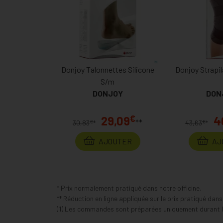
Donjoy Talonnettes Silicone
Donjoy Strapi
S/m
DONJOY
DON
€
29,09
4
**
€
€
30,83
*
43,63
*
AJOUTER
AJ
* Prix normalement pratiqué dans notre officine.
** Réduction en ligne appliquée sur le prix pratiqué dan
(1) Les commandes sont préparées uniquement durant le