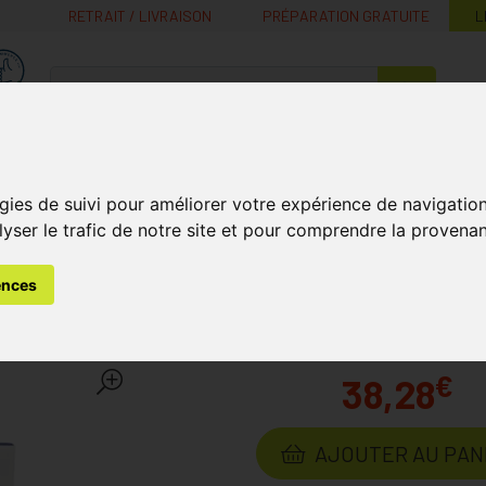
RETRAIT / LIVRAISON
PRÉPARATION GRATUITE
L
MaPharmacie.be ma santé, mes conseils, mes prix
Nutrition -
Soins Bébé et
Médecines
Minceur
B
Vitamines
Grossesse
naturelles
gies de suivi pour améliorer votre expérience de navigatio
lyser le trafic de notre site et pour comprendre la provenan
ins
Bandagisterie et Orthopédie
Donjoy Trizone Genou Gau
ences
nou Gauche Xs
Laboratoire
DONJOY
€
38,28
AJOUTER AU PAN