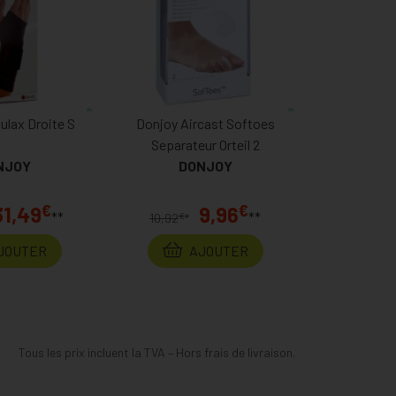
ulax Droite S
Donjoy Aircast Softoes
Separateur Orteil 2
NJOY
DONJOY
€
€
31,49
9,96
**
**
€
10,92
*
JOUTER
AJOUTER
Tous les prix incluent la TVA – Hors frais de livraison.