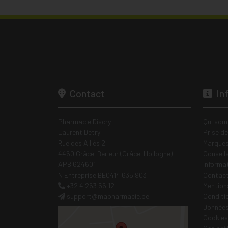
Contact
In
Pharmacie Discry
Qui som
Laurent Detry
Prise d
Rue des Alliés 2
Marques
4460 Grâce-Berleur (Grâce-Hollogne)
Conseil
APB 624601
Informa
N Entreprise BE0414.635.903
Contac
+32 4 263 56 12
Mentions
support
@
mapharmacie.be
Conditi
Données
Cookies