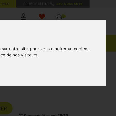
E MAG’
SERVICE CLIENT
+32 4 263 56 12
0
Mon
Mes
Mon
compte
favoris
panier
Ventes
andagisterie
Vétérinaire
Marques
Privées
n sur notre site, pour vous montrer un contenu
ce de nos visiteurs.
che Xs
IER
Commandé avant 11h30