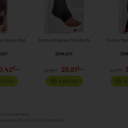
lax Genou Ped
Donjoy Strapilax Cheville Xs
Donjoy Man
JOY
DONJOY
DO
€
€
0,42
20,81
**
**
€
€
22,85
*
33,77
*
OUTER
AJOUTER
A
s notre pharmacie.
s heures d’ouverture de la pharmacie.