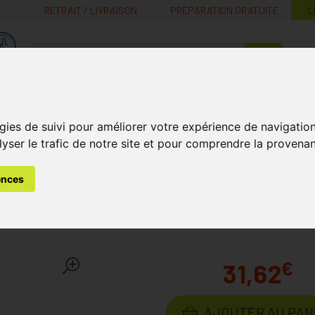
RETRAIT / LIVRAISON
PRÉPARATION GRATUITE
L
MaPharmacie.be ma santé, mes conseils, mes prix
Nutrition -
Soins Bébé et
Médecines
Minceur
B
Vitamines
Grossesse
naturelles
gies de suivi pour améliorer votre expérience de navigatio
lyser le trafic de notre site et pour comprendre la provenan
ermifuges
Drontal Tasty Bone 150/144/5mg 10kg Dog Comp
ences
e 150/144/5mg 10kg Dog C
€
31,62
AJOUTER AU PAN