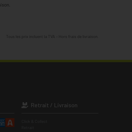
aison.
Tous les prix incluent la TVA – Hors frais de livraison.
Retrait / Livraison
Click & Collect
Retrait