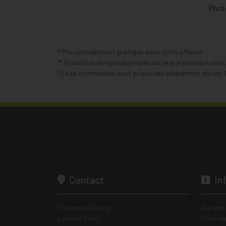
Photo
* Prix normalement pratiqué dans notre officine.
** Réduction en ligne appliquée sur le prix pratiqué dan
(1) Les commandes sont préparées uniquement durant le
Contact
In
Pharmacie Discry
Qui som
Laurent Detry
Prise d