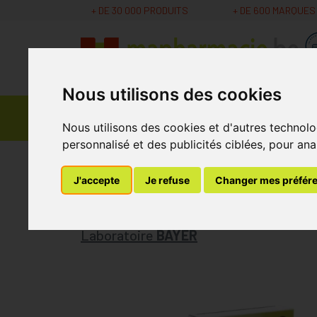
+ DE 30 000 PRODUITS
+ DE 600 MARQUES
Nous utilisons des cookies
Parapharmacie -
Promos
Médicaments
Cosmétiques
Nous utilisons des cookies et d'autres technolo
personnalisé et des publicités ciblées, pour ana
MaPharmacie.be
Vétérinaire
Médicaments V
J'accepte
Je refuse
Changer mes préfér
Drontal Tasty Bon
Laboratoire
BAYER