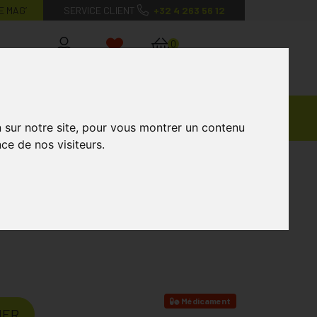
E MAG’
SERVICE CLIENT
+32 4 263 56 12
0
Mon
Mes
Mon
compte
favoris
panier
Ventes
andagisterie
Vétérinaire
Marques
Privées
n sur notre site, pour vous montrer un contenu
ce de nos visiteurs.
rimés 6
omprimés 6
Médicament
IER