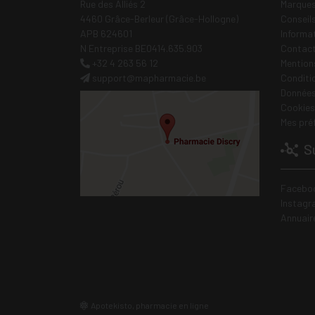
Rue des Alliés 2
Marques
4460 Grâce-Berleur (Grâce-Hollogne)
Conseil
APB 624601
Informa
N Entreprise BE0414.635.903
Contac
+32 4 263 56 12
Mentions
support
@
mapharmacie.be
Conditi
Données
Cookies
Mes pré
Su
Facebo
Instagr
Annuair
Apotekisto, pharmacie en ligne