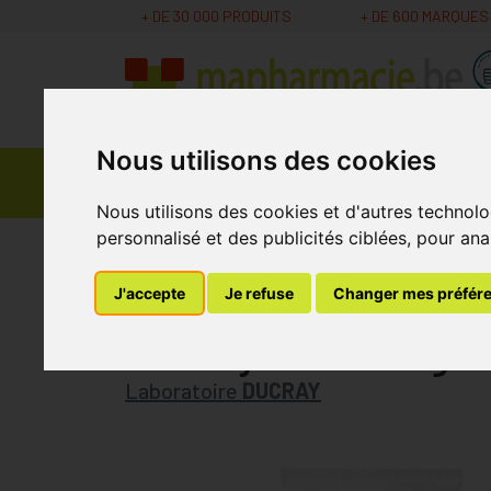
+ DE 30 000 PRODUITS
+ DE 600 MARQUES
Nous utilisons des cookies
Parapharmacie -
Promos
Médicaments
Cosmétiques
Nous utilisons des cookies et d'autres technolo
personnalisé et des publicités ciblées, pour ana
MaPharmacie.be
Parapharmacie - Cosmétique
Ducray Sabal Argeal Sh Quotid Sebo-abso
J'accepte
Je refuse
Changer mes préfér
Ducray Sabal Arge
Laboratoire
DUCRAY