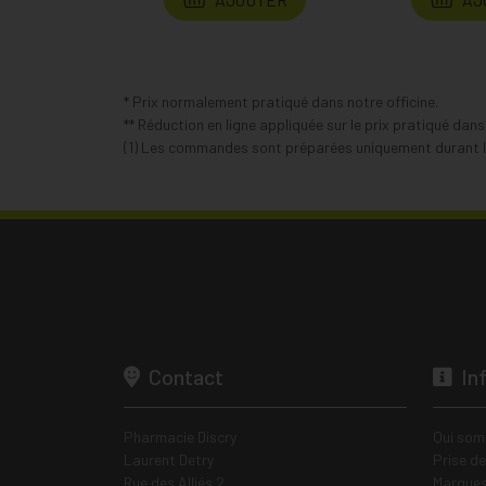
* Prix normalement pratiqué dans notre officine.
** Réduction en ligne appliquée sur le prix pratiqué dan
(1) Les commandes sont préparées uniquement durant le
Contact
In
Pharmacie Discry
Qui som
Laurent Detry
Prise d
Rue des Alliés 2
Marques