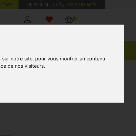
E MAG’
SERVICE CLIENT
+32 4 263 56 12
0
Mon
Mes
Mon
compte
favoris
panier
Ventes
andagisterie
Vétérinaire
Marques
Privées
n sur notre site, pour vous montrer un contenu
ce de nos visiteurs.
ant 200ml