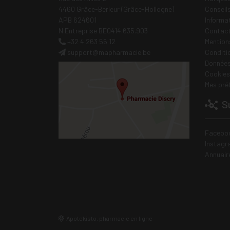
4460 Grâce-Berleur (Grâce-Hollogne)
Conseil
APB 624601
Informa
N Entreprise BE0414.635.903
Contac
+32 4 263 56 12
Mentions
support
@
mapharmacie.be
Conditi
Données
Cookies
Mes pré
Su
Facebo
Instagr
Annuair
Apotekisto, pharmacie en ligne