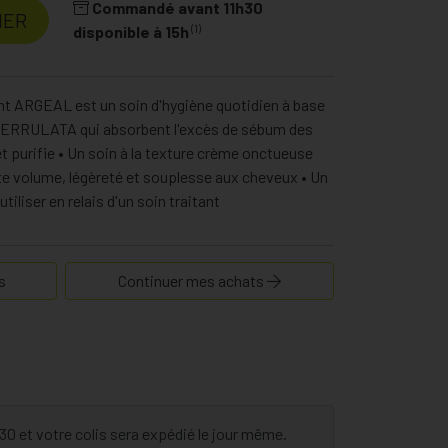
Commandé avant 11h30
IER
(1)
disponible à 15h
 ARGEAL est un soin d'hygiène quotidien à base
ERRULATA qui absorbent l'excès de sébum des
t purifie • Un soin à la texture crème onctueuse
te volume, légèreté et souplesse aux cheveux • Un
iliser en relais d'un soin traitant
s
Continuer mes achats
 et votre colis sera expédié le jour même.