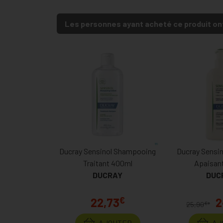
Les personnes ayant acheté ce produit on
Ducray Sensinol Shampooing
Ducray Sensin
Traitant 400ml
Apaisant
DUCRAY
DUC
€
22,73
2
€
25,90
*
AJOUTER
AJ