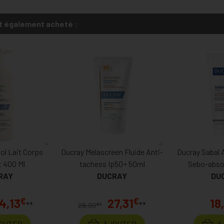
t également acheté :
ol Lait Corps
Ducray Melascreen Fluide Anti-
Ducray Sabal 
 400 Ml
tachess Ip50+ 50ml
Sebo-abso
RAY
DUCRAY
DU
€
€
4,13
27,31
18
**
**
€
28,90
*
OUTER
AJOUTER
A