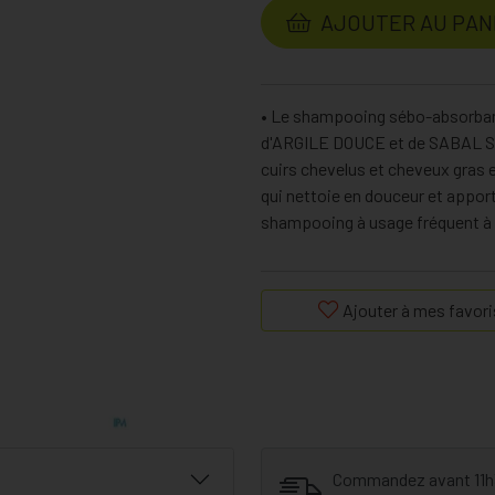
AJOUTER AU PAN
• Le shampooing sébo-absorbant
d'ARGILE DOUCE et de SABAL S
cuirs chevelus et cheveux gras e
qui nettoie en douceur et appor
shampooing à usage fréquent à ut
Ajouter à mes favori
Commandez avant 11h30