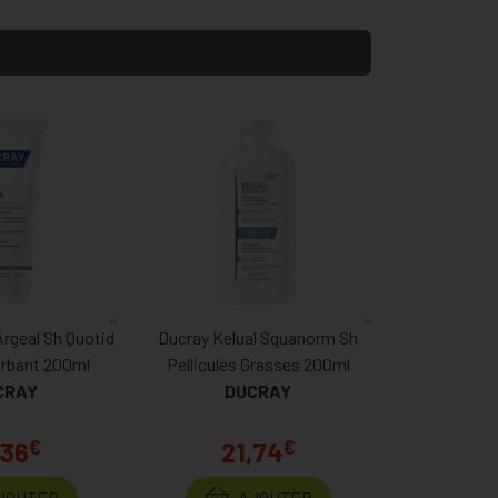
Argeal Sh Quotid
Ducray Kelual Squanorm Sh
rbant 200ml
Pellicules Grasses 200ml
CRAY
DUCRAY
€
€
,36
21,74
JOUTER
AJOUTER