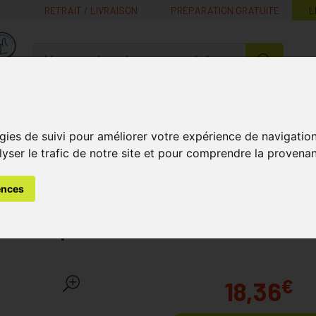
RETRAIT / LIVRAISON
PRÉPARATION GRATUITE
L
MaPharmacie.be ma santé, mes conseils, mes prix
Nutrition -
Soins Bébé et
Médecines
Minceur
B
Vitamines
Grossesse
naturelles
gies de suivi pour améliorer votre expérience de navigatio
lyser le trafic de notre site et pour comprendre la provenan
s
Soin du Cuir Chevelu et des Cheveux
Shampooing
rbant 200ml
ences
al Sh Quotid Sebo-absorb
€
18,36