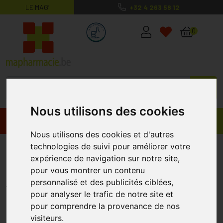
LE MAG’
+32 4 263 56 12
MaPharmacie.be ma santé, mes conse
0
Nous utilisons des cookies
Promos
Produits
Nous utilisons des cookies et d'autres
Duoderm Extra Fin 5x10 H 7959
technologies de suivi pour améliorer votre
expérience de navigation sur notre site,
10 Pièce
pour vous montrer un contenu
CONVATEC
personnalisé et des publicités ciblées,
pour analyser le trafic de notre site et
pour comprendre la provenance de nos
visiteurs.