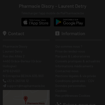
Pharmacie Discry - Laurent Detry
Télécharger l’app mobile de MaPharmacie.be
Contact
Information
Pharmacie Discry
Qui sommes nous ?
Laurent Detry
Prise de rendez-vous
Rue des Alliés 2
Marques & Laboratoires
4460 Grâce-Berleur (Grâce-
Conseils pratiques & actualités
Hollogne)
Informations médicaments
APB 624601
Contactez-nous
N Entreprise BE0414.635.903
Mentions légales & vie privée
+32 4 263 56 12
Conditions générales - CGV
support
@
mapharmacie.be
Données personnelles
Cookies
Mes préférences Cookies
Suivez-nous sur