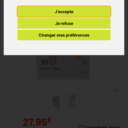
J'accepte
Je refuse
Changer mes préférences
€
27,95
Commandé avant