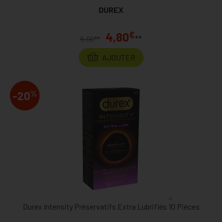
DUREX
€
4,80
**
€
6,00
*
AJOUTER
%
-20
Durex Intensity Préservatifs Extra Lubrifiés 10 Pièces