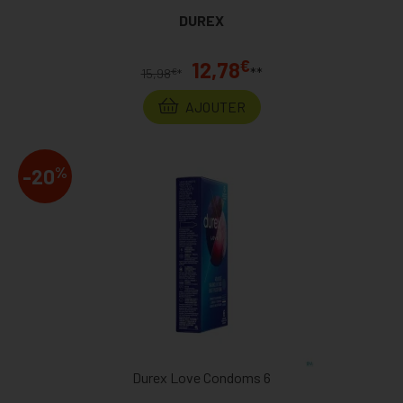
DUREX
€
12,78
**
€
15,98
*
AJOUTER
%
-20
Durex Love Condoms 6