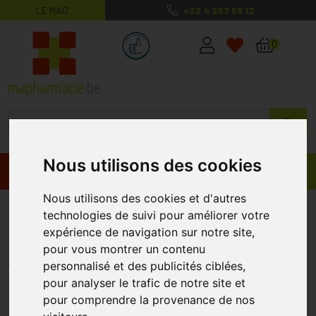
LE MAG’
+32 4 263 56 12
MaPharmacie.be ma santé, mes conse
0
Nous utilisons des cookies
Promos
Produits
Nous utilisons des cookies et d'autres
Durex Nude XL Préservatifs 10
technologies de suivi pour améliorer votre
Pièces
expérience de navigation sur notre site,
pour vous montrer un contenu
DUREX
personnalisé et des publicités ciblées,
pour analyser le trafic de notre site et
pour comprendre la provenance de nos
%
-20