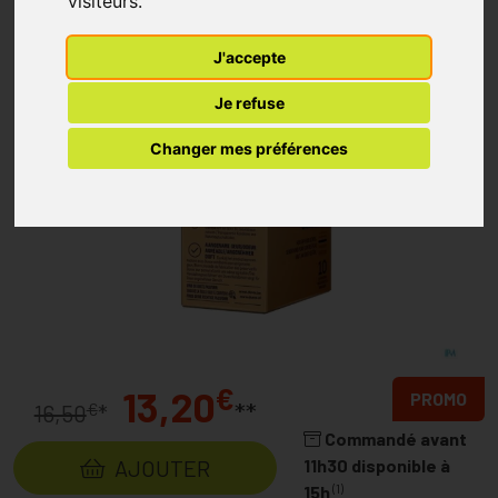
visiteurs.
J'accepte
Je refuse
Changer mes préférences
€
13,20
PROMO
**
€
16,50
*
Commandé avant
AJOUTER
11h30 disponible à
(1)
15h