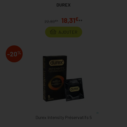
DUREX
€
18,31
**
€
22,89
*
AJOUTER
%
-20
Durex Intensity Préservatifs 5