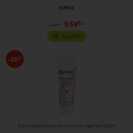
DUREX
€
9,59
**
€
11,99
*
AJOUTER
%
-20
Durex Naturel Extra Sensitive Gel Lubrifiant 100ml