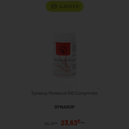
AJOUTER
Dynarop Monascol 100 Comprimés
DYNAROP
€
23,63
**
€
25,12
*