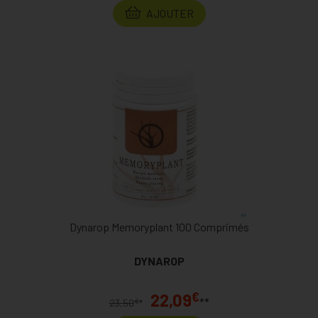
AJOUTER
Dynarop Memoryplant 100 Comprimés
DYNAROP
€
22,09
**
€
23,50
*