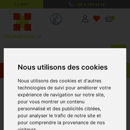
LE MAG’
+32 4 263 56 12
MaPharmacie.be ma santé, mes conse
0
Nous utilisons des cookies
Promos
Produits
Nous utilisons des cookies et d'autres
Dynarop Dynaprolis Ls Flacon 15
technologies de suivi pour améliorer votre
expérience de navigation sur notre site,
Ml
pour vous montrer un contenu
DYNAROP
personnalisé et des publicités ciblées,
pour analyser le trafic de notre site et
pour comprendre la provenance de nos
visiteurs.