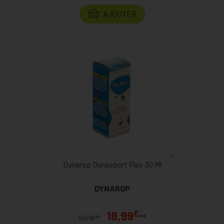
AJOUTER
Dynarop Dynasport Flex 30 Ml
DYNAROP
€
18,99
**
€
20,18
*