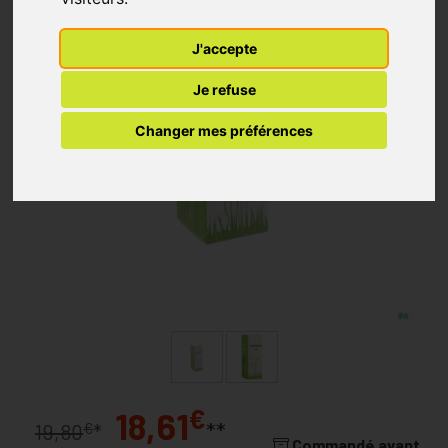
J'accepte
Je refuse
Changer mes préférences
€
18,61
**
€
19,80
*
Commandé avant