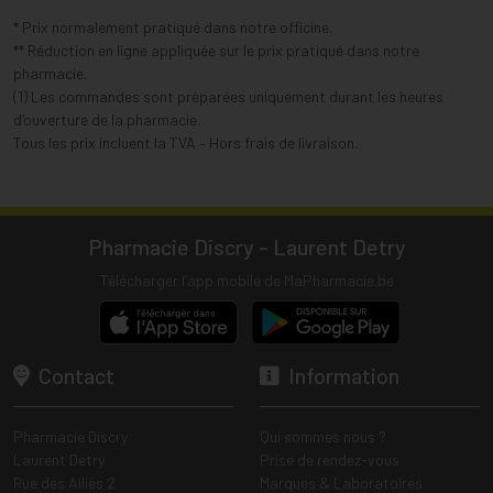
* Prix normalement pratiqué dans notre officine.
** Réduction en ligne appliquée sur le prix pratiqué dans notre
pharmacie.
(1) Les commandes sont préparées uniquement durant les heures
d’ouverture de la pharmacie.
Tous les prix incluent la TVA – Hors frais de livraison.
Pharmacie Discry - Laurent Detry
Télécharger l’app mobile de MaPharmacie.be
Contact
Information
Pharmacie Discry
Qui sommes nous ?
Laurent Detry
Prise de rendez-vous
Rue des Alliés 2
Marques & Laboratoires