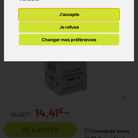
J'accepte
Je refuse
Changer mes préférences
€
14,41
**
€
15,33
*
AJOUTER
Commandé avant