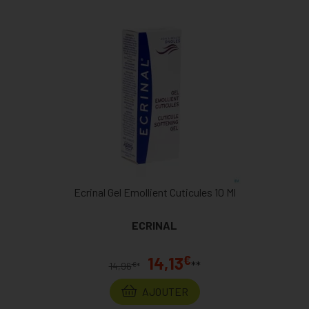
Ecrinal Gel Emollient Cuticules 10 Ml
ECRINAL
€
14,13
**
€
14,96
*
AJOUTER