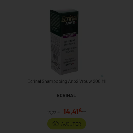
Ecrinal Shampooing Anp2 Vrouw 200 Ml
ECRINAL
€
14,41
**
€
15,33
*
AJOUTER