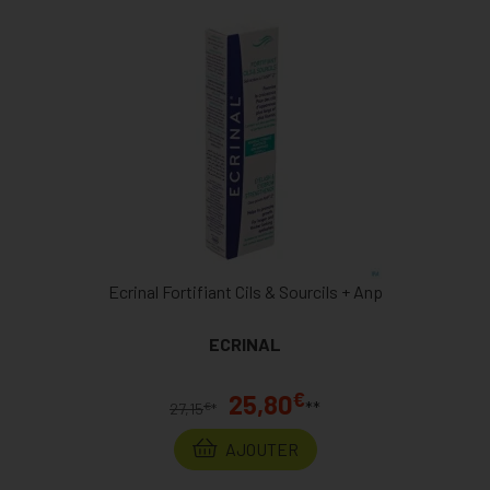
Ecrinal Fortifiant Cils & Sourcils + Anp
ECRINAL
€
25,80
**
€
27,15
*
AJOUTER