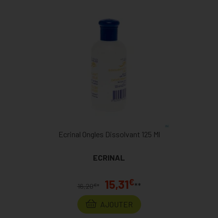
Ecrinal Ongles Dissolvant 125 Ml
ECRINAL
€
15,31
**
€
16,20
*
AJOUTER