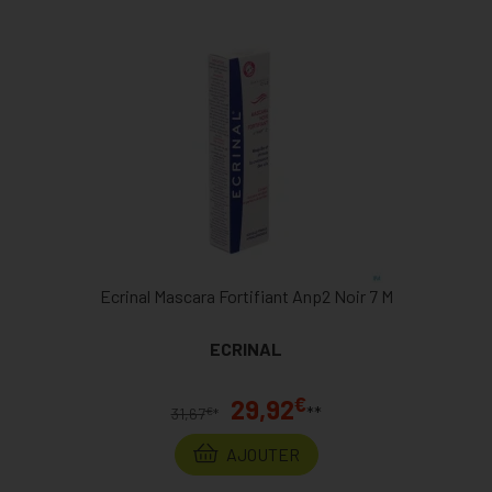
Ecrinal Mascara Fortifiant Anp2 Noir 7 M
ECRINAL
€
29,92
**
€
31,67
*
AJOUTER