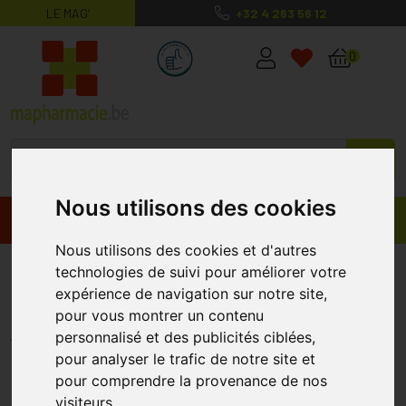
LE MAG’
+32 4 263 56 12
MaPharmacie.be ma santé, mes conse
0
Nous utilisons des cookies
Promos
Produits
Nous utilisons des cookies et d'autres
Ecrinal Shampooing Anp2 Vrouw
technologies de suivi pour améliorer votre
expérience de navigation sur notre site,
200 Ml
pour vous montrer un contenu
ECRINAL
personnalisé et des publicités ciblées,
pour analyser le trafic de notre site et
pour comprendre la provenance de nos
visiteurs.