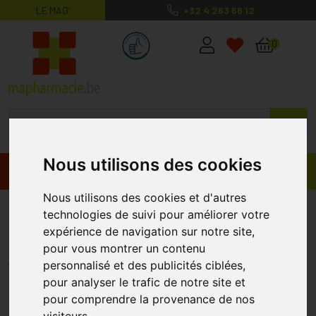
LE MAG’
+32 4 263 56 12
MaPharmacie.be ma santé, mes conse
0
Nous utilisons des cookies
Promos
Produits
Nous utilisons des cookies et d'autres
Elgydium Clinic Dentalfloss
technologies de suivi pour améliorer votre
Chlorhexidine 50m
expérience de navigation sur notre site,
pour vous montrer un contenu
ELGYDIUM
personnalisé et des publicités ciblées,
pour analyser le trafic de notre site et
pour comprendre la provenance de nos