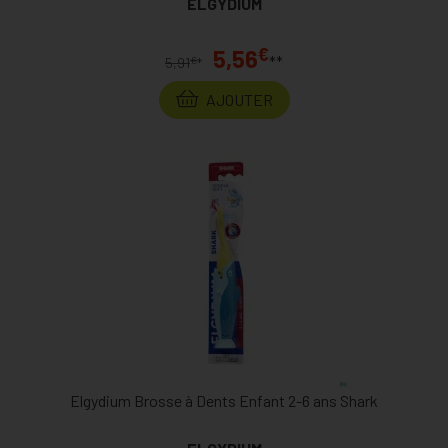
ELGYDIUM
€
5,56
**
€
5,91
*
AJOUTER
Elgydium Brosse à Dents Enfant 2-6 ans Shark