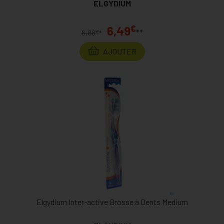
ELGYDIUM
€
6,49
**
€
6,88
*
AJOUTER
Elgydium Inter-active Brosse à Dents Medium