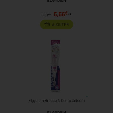
ELGYDIUM
€
5,56
**
€
5,91
*
AJOUTER
Elgydium Brosse A Dents Unicorn
ELGYDIUM