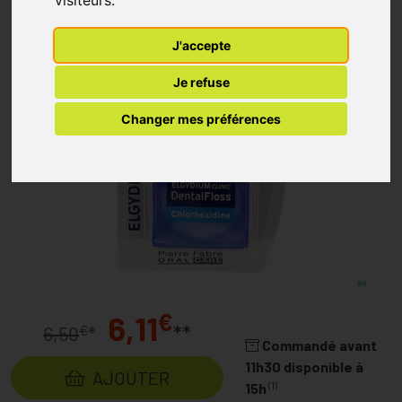
visiteurs.
J'accepte
Je refuse
Changer mes préférences
€
6,11
**
€
6,50
*
Commandé avant
11h30 disponible à
AJOUTER
(1)
15h