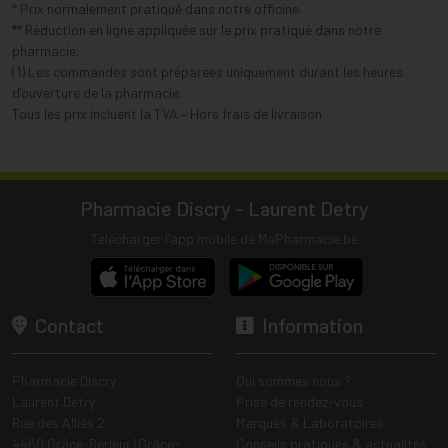
* Prix normalement pratiqué dans notre officine.
** Réduction en ligne appliquée sur le prix pratiqué dans notre
pharmacie.
(1) Les commandes sont préparées uniquement durant les heures
d’ouverture de la pharmacie.
Tous les prix incluent la TVA – Hors frais de livraison.
Pharmacie Discry - Laurent Detry
Télécharger l’app mobile de MaPharmacie.be
Contact
Information
Pharmacie Discry
Qui sommes nous ?
Laurent Detry
Prise de rendez-vous
Rue des Alliés 2
Marques & Laboratoires
4460 Grâce-Berleur (Grâce-
Conseils pratiques & actualités