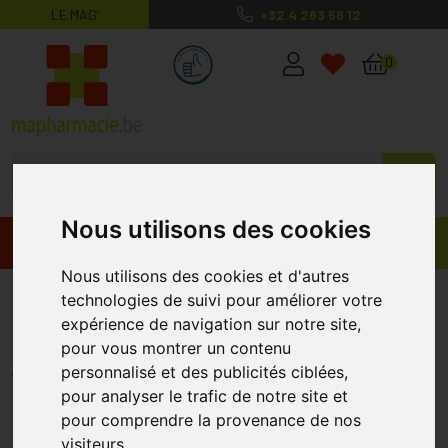
LE MAG’
+32 4 263 56 12
MaPharmacie.be ma santé, mes conse
0
Nous utilisons des cookies
Promos
Produits
Nous utilisons des cookies et d'autres
Elmex set Brossettes
technologies de suivi pour améliorer votre
expérience de navigation sur notre site,
Interdentaires Iso 3 1.1mm
pour vous montrer un contenu
ELMEX
personnalisé et des publicités ciblées,
pour analyser le trafic de notre site et
pour comprendre la provenance de nos
visiteurs.