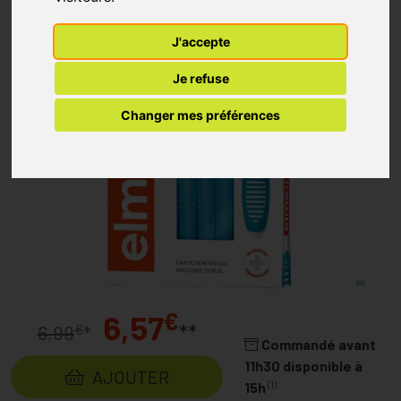
J'accepte
Je refuse
Changer mes préférences
€
6,57
**
€
6,99
*
Commandé avant
11h30 disponible à
AJOUTER
(1)
15h