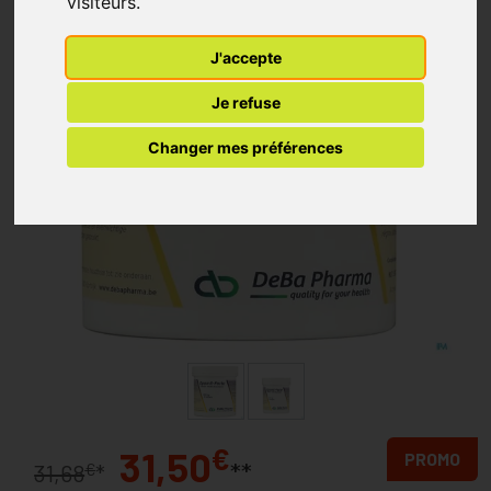
visiteurs.
J'accepte
Je refuse
Changer mes préférences
€
31,50
PROMO
**
€
31,68
*