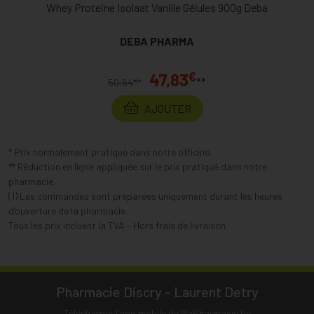
Whey Proteine Isolaat Vanille Gélules 900g Deba
DEBA PHARMA
€
47,83
**
€
50,64
*
AJOUTER
* Prix normalement pratiqué dans notre officine.
** Réduction en ligne appliquée sur le prix pratiqué dans notre
pharmacie.
(1) Les commandes sont préparées uniquement durant les heures
d’ouverture de la pharmacie.
Tous les prix incluent la TVA – Hors frais de livraison.
Pharmacie Discry - Laurent Detry
Télécharger l’app mobile de MaPharmacie.be