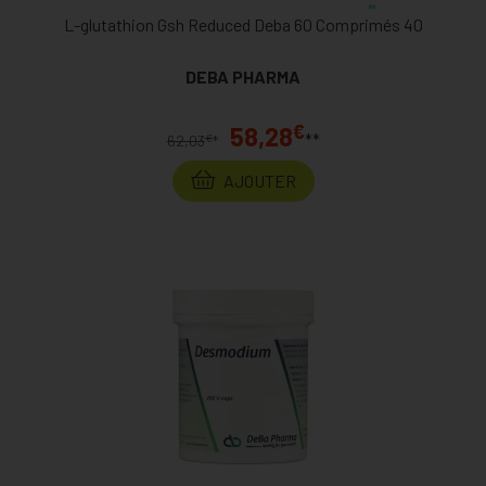
L-glutathion Gsh Reduced Deba 60 Comprimés 40
DEBA PHARMA
€
58,28
**
€
62,03
*
AJOUTER