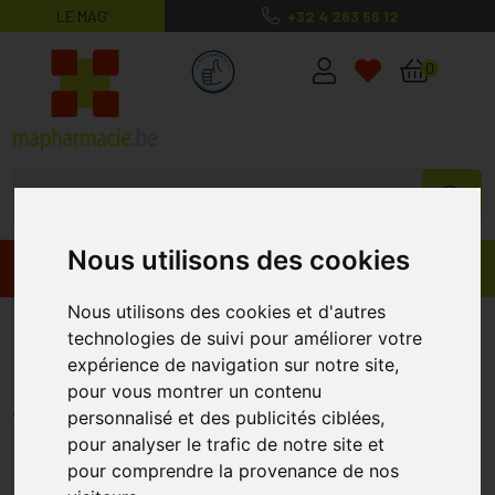
LE MAG’
+32 4 263 56 12
MaPharmacie.be ma santé, mes conse
0
Nous utilisons des cookies
Promos
Produits
Nous utilisons des cookies et d'autres
Epamil Huile De Saumon Forte
technologies de suivi pour améliorer votre
Deba 90 Cap
expérience de navigation sur notre site,
pour vous montrer un contenu
DEBA PHARMA
personnalisé et des publicités ciblées,
pour analyser le trafic de notre site et
pour comprendre la provenance de nos
%
-1