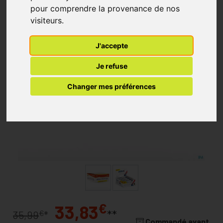
pour comprendre la provenance de nos
visiteurs.
J'accepte
Je refuse
Changer mes préférences
€
33,83
**
€
35,99
*
Commandé avant