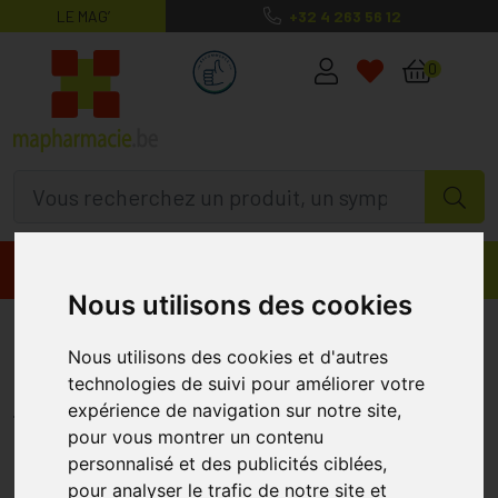
LE MAG’
+32 4 263 56 12
MaPharmacie.be ma santé, mes conse
0
Promos
Produits
Nous utilisons des cookies
Etixx Energy Marzipan Sport Bar
Nous utilisons des cookies et d'autres
12x50g
technologies de suivi pour améliorer votre
ETIXX
expérience de navigation sur notre site,
pour vous montrer un contenu
personnalisé et des publicités ciblées,
pour analyser le trafic de notre site et