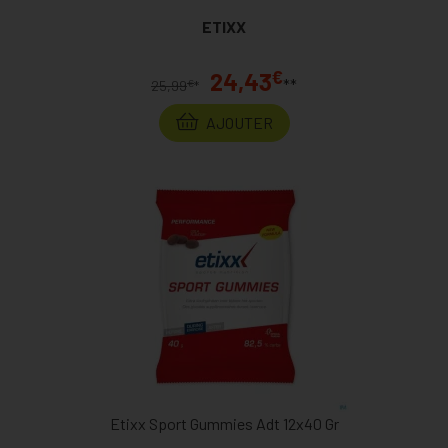
ETIXX
€
24,43
**
€
25,99
*
AJOUTER
Etixx Sport Gummies Adt 12x40 Gr