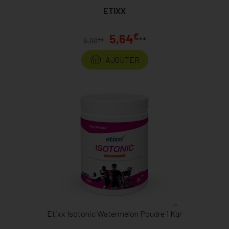
ETIXX
€
5,64
**
€
6,00
*
AJOUTER
Etixx Isotonic Watermelon Poudre 1 Kgr