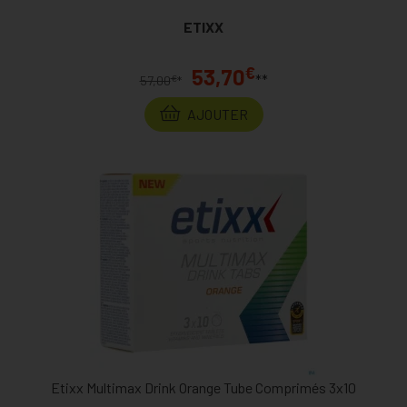
ETIXX
€
53,70
**
€
57,00
*
AJOUTER
Etixx Multimax Drink Orange Tube Comprimés 3x10