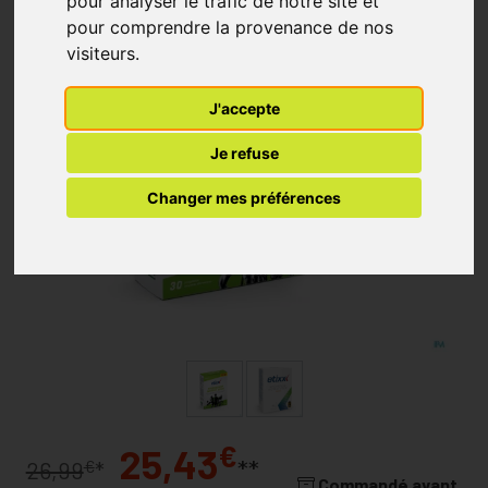
pour analyser le trafic de notre site et
pour comprendre la provenance de nos
visiteurs.
J'accepte
Je refuse
Changer mes préférences
€
25,43
**
€
26,99
*
Commandé avant