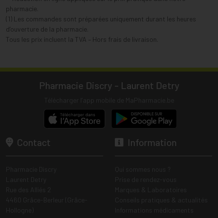
pharmacie.
(1) Les commandes sont préparées uniquement durant les heures
d’ouverture de la pharmacie.
Tous les prix incluent la TVA – Hors frais de livraison.
Pharmacie Discry - Laurent Detry
Télécharger l’app mobile de MaPharmacie.be
Contact
Information
Pharmacie Discry
Qui sommes nous ?
Laurent Detry
Prise de rendez-vous
Rue des Alliés 2
Marques & Laboratoires
4460 Grâce-Berleur (Grâce-
Conseils pratiques & actualités
Hollogne)
Informations médicaments