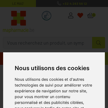
LE MAG’
+32 4 263 56 12
MaPharmacie.be ma santé, mes conse
0
Promos
Produits
Nous utilisons des cookies
Etixx Magnesium Tropical 30
Sticks
Nous utilisons des cookies et d'autres
technologies de suivi pour améliorer votre
ETIXX
expérience de navigation sur notre site,
pour vous montrer un contenu
personnalisé et des publicités ciblées,