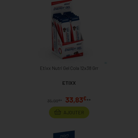
Etixx Nutri Gel Cola 12x38 Grr
ETIXX
€
33,83
**
€
35,99
*
AJOUTER