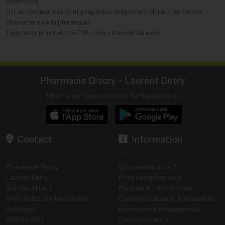
pharmacie.
(1) Les commandes sont préparées uniquement durant les heures
d’ouverture de la pharmacie.
Tous les prix incluent la TVA – Hors frais de livraison.
Pharmacie Discry - Laurent Detry
Télécharger l’app mobile de MaPharmacie.be
Contact
Information
Pharmacie Discry
Qui sommes nous ?
Laurent Detry
Prise de rendez-vous
Rue des Alliés 2
Marques & Laboratoires
4460 Grâce-Berleur (Grâce-
Conseils pratiques & actualités
Hollogne)
Informations médicaments
APB 624601
Contactez-nous