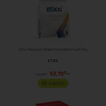
Etixx Recovery Shake Chocolate Pouch 2kg
ETIXX
€
53,70
**
€
57,00
*
AJOUTER