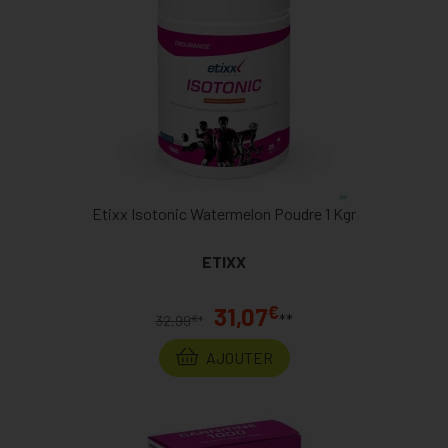
Etixx Isotonic Watermelon Poudre 1 Kgr
ETIXX
€
31,07
**
€
32,99
*
AJOUTER