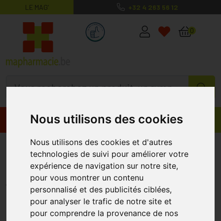
LE MAG’
+32 4 263 56 12
MaPharmacie.be ma santé, mes conse
0
Nous utilisons des cookies
Promos
Produits
Nous utilisons des cookies et d'autres
Etixx Recovery Shake
technologies de suivi pour améliorer votre
Framboise/kiwi 1,5
expérience de navigation sur notre site,
pour vous montrer un contenu
ETIXX
personnalisé et des publicités ciblées,
pour analyser le trafic de notre site et
pour comprendre la provenance de nos