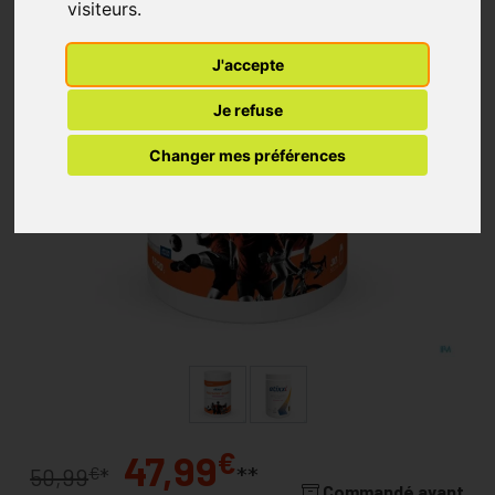
visiteurs.
J'accepte
Je refuse
Changer mes préférences
€
47,99
**
€
50,99
*
Commandé avant