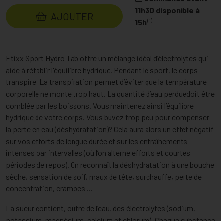
11h30 disponible à
AJOUTER
(1)
15h
Etixx Sport Hydro Tab offre un mélange idéal d’électrolytes qui
aide à rétablir l'équilibre hydrique. Pendant le sport, le corps
transpire. La transpiration permet d’éviter que la température
corporelle ne monte trop haut. La quantité d’eau perduedoit être
comblée par les boissons. Vous maintenez ainsi l’équilibre
hydrique de votre corps. Vous buvez trop peu pour compenser
la perte en eau (déshydratation)? Cela aura alors un effet négatif
sur vos efforts de longue durée et sur les entraînements
intenses par intervalles (où l’on alterne efforts et courtes
périodes de repos). On reconnaît la déshydratation à une bouche
sèche, sensation de soif, maux de tête, surchauffe, perte de
concentration, crampes ...
La sueur contient, outre de l’eau, des électrolytes (sodium,
potassium, magnésium, calcium et chlorure). Chaque substance