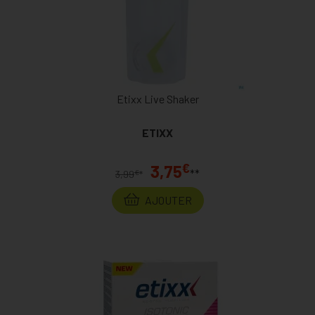
Etixx Live Shaker
ETIXX
€
3,75
**
€
3,99
*
AJOUTER