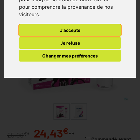
pour comprendre la provenance de nos
visiteurs.
J'accepte
Je refuse
Changer mes préférences
€
24,43
**
€
25,99
*
Commandé avant