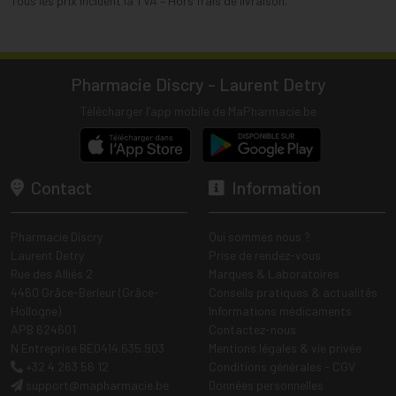
Tous les prix incluent la TVA – Hors frais de livraison.
Pharmacie Discry - Laurent Detry
Télécharger l’app mobile de MaPharmacie.be
Contact
Information
Pharmacie Discry
Qui sommes nous ?
Laurent Detry
Prise de rendez-vous
Rue des Alliés 2
Marques & Laboratoires
4460 Grâce-Berleur (Grâce-
Conseils pratiques & actualités
Hollogne)
Informations médicaments
APB 624601
Contactez-nous
N Entreprise BE0414.635.903
Mentions légales & vie privée
+32 4 263 56 12
Conditions générales - CGV
support
@
mapharmacie.be
Données personnelles