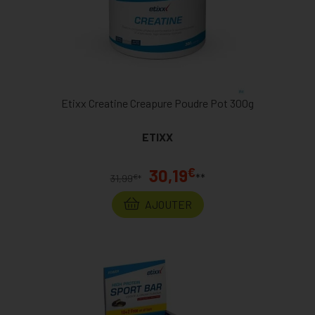
Etixx Creatine Creapure Poudre Pot 300g
ETIXX
€
30,19
**
€
31,99
*
AJOUTER