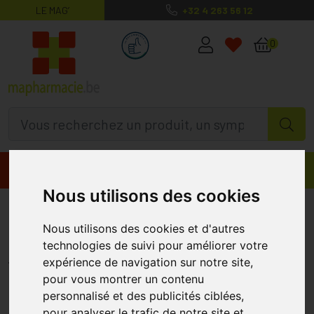
LE MAG’
+32 4 263 56 12
MaPharmacie.be ma santé, mes conse
0
Promos
Produits
Nous utilisons des cookies
Etixx Sport Hydro Comprimés
Nous utilisons des cookies et d'autres
3x15
technologies de suivi pour améliorer votre
ETIXX
expérience de navigation sur notre site,
pour vous montrer un contenu
personnalisé et des publicités ciblées,
pour analyser le trafic de notre site et