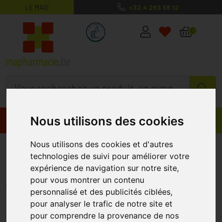
LE MAG’
+32 4 263 56 12
MaPharmacie.be ma santé, mes conse
0
Nous utilisons des cookies
Promos
Produits
Nous utilisons des cookies et d'autres
Eureka Care Lunette Soleil
technologies de suivi pour améliorer votre
Enfants. Rouge-gris 2-4ans
expérience de navigation sur notre site,
EUREKA CARE
pour vous montrer un contenu
personnalisé et des publicités ciblées,
pour analyser le trafic de notre site et
pour comprendre la provenance de nos