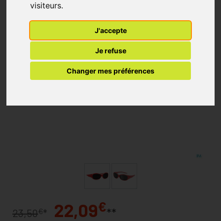
visiteurs.
J'accepte
Je refuse
Changer mes préférences
€
22,09
**
€
23,50
*