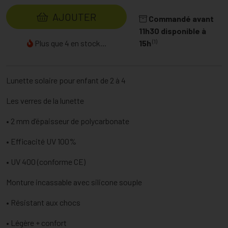
AJOUTER
Commandé avant
11h30 disponible à
(1)
Plus que 4 en stock...
15h
Lunette solaire pour enfant de 2 à 4
Les verres de la lunette
• 2 mm d’épaisseur de polycarbonate
• Efficacité UV 100%
• UV 400 (conforme CE)
Monture incassable avec silicone souple
• Résistant aux chocs
• Légère + confort