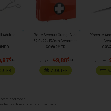
ll Adultes
Boite Secours Orange Vide
Pincette An
32,0x22x13,0cm Covarmed
Cov
RMED
COVARMED
COV
€
€
9,87
49,88
**
**
€
€
52,94
*
26,95
*
OUTER
AJOUTER
A
s notre pharmacie.
s heures d’ouverture de la pharmacie.