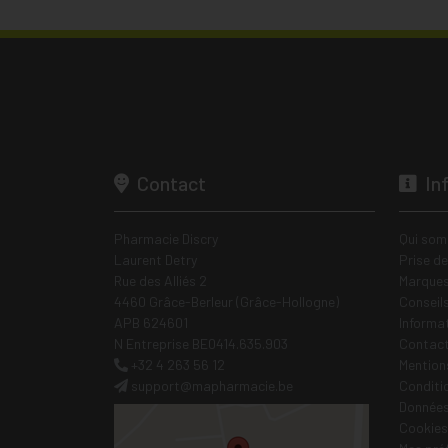
Contact
In
Pharmacie Discry
Qui som
Laurent Detry
Prise d
Rue des Alliés 2
Marques
4460 Grâce-Berleur (Grâce-Hollogne)
Conseil
APB 624601
Informa
N Entreprise BE0414.635.903
Contac
+32 4 263 56 12
Mentions
support
@
mapharmacie.be
Conditi
Données
Cookies