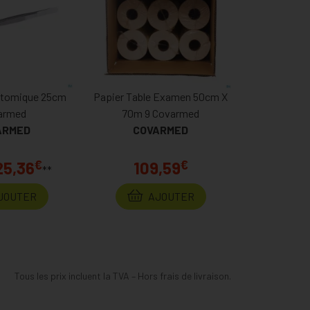
atomique 25cm
Papier Table Examen 50cm X
armed
70m 9 Covarmed
ARMED
COVARMED
€
€
25,36
109,59
**
JOUTER
AJOUTER
Tous les prix incluent la TVA – Hors frais de livraison.