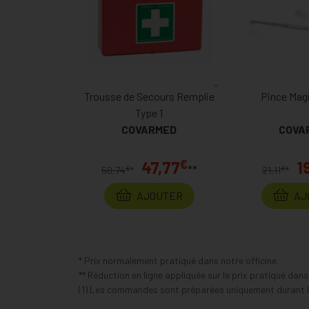
Trousse de Secours Remplie
Pince Magi
Type 1
COVARMED
COVA
€
47,77
1
**
€
€
50,74
*
21,11
*
AJOUTER
AJ
* Prix normalement pratiqué dans notre officine.
** Réduction en ligne appliquée sur le prix pratiqué dan
(1) Les commandes sont préparées uniquement durant le