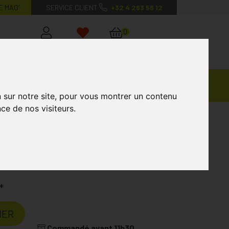
E MAG’
SERVICE CLIENT
+32 4 263 56 12
0
Mon
Mes
Mon
compte
favoris
panier
Ventes
andagisterie
Vétérinaire
Marques
Privées
n sur notre site, pour vous montrer un contenu
ce de nos visiteurs.
ED
*
IER
Commandé avant 11h30