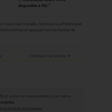
(1)
disponible à 15h
, toute main instable, fiévreuse ou affaiblie peut
te thermoformée en appuyant sur l'extracteur de
s
Continuer mes achats
 et votre colis sera expédié le jour même.
 soignée.
er le détail de nos livraisons