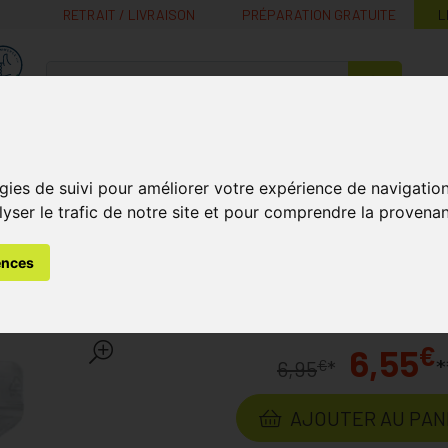
RETRAIT / LIVRAISON
PRÉPARATION GRATUITE
L
MaPharmacie.be ma santé, mes conseils, mes prix
Nutrition -
Soins Bébé et
Médecines
Minceur
B
Vitamines
Grossesse
naturelles
gies de suivi pour améliorer votre expérience de navigatio
lyser le trafic de notre site et pour comprendre la provenan
ion à Domicile
Piluliers
Extracteur Comprimés Covarmed
ences
imés Covarmed
Laboratoire
COVARM
€
6,55
*
€
6,95
*
AJOUTER AU PAN