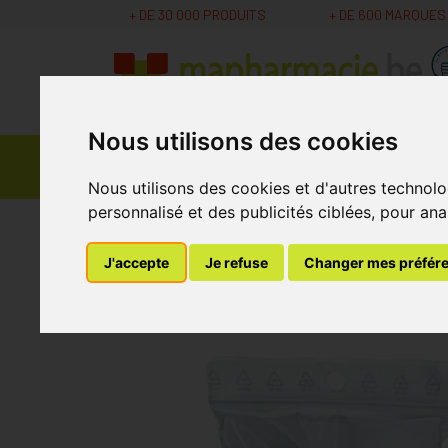
+ DE 30 000 PRODUITS
+ DE 600 MARQUES
Nous utilisons des cookies
Parapharmacie -
Promos
Médicaments
Cosmétiques
Nous utilisons des cookies et d'autres technolo
personnalisé et des publicités ciblées, pour ana
MaPharmacie.be
Bandagisterie
Hospitalisat
J'accepte
Je refuse
Changer mes préfér
Extracteur Compr