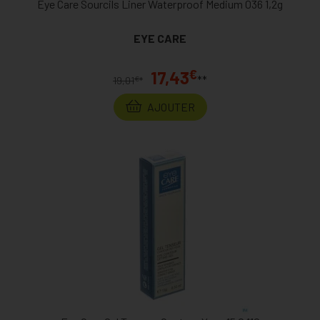
Eye Care Sourcils Liner Waterproof Medium 036 1,2g
EYE CARE
€
17,43
**
€
19,01
*
AJOUTER