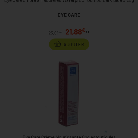
EYE CARE
€
21,88
**
€
23,01
*
AJOUTER
Eye Care Crème Nourissante Ongles/cuticules