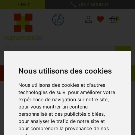
LE MAG’
+32 4 263 56 12
MaPharmacie.be ma santé, mes conse
0
Nous utilisons des cookies
Promos
Produits
Nous utilisons des cookies et d'autres
Eye Care Crayon Sourcil Brun
technologies de suivi pour améliorer votre
Fonce 033
expérience de navigation sur notre site,
pour vous montrer un contenu
EYE CARE
personnalisé et des publicités ciblées,
pour analyser le trafic de notre site et
pour comprendre la provenance de nos