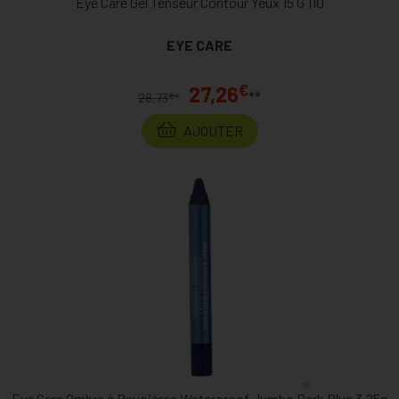
Eye Care Gel Tenseur Contour Yeux 15 G 110
EYE CARE
€
27,26
**
€
28,73
*
AJOUTER
Eye Care Ombre à Paupières Waterproof Jumbo Dark Blue 3,25g