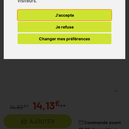
visiteurs.
J'accepte
Je refuse
Changer mes préférences
€
14,13
**
€
14,89
*
AJOUTER
Commandé avant