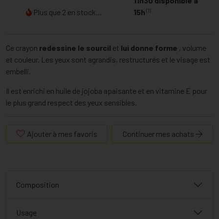
11h30 disponible à
(1)
Plus que 2 en stock...
15h
Ce crayon
redessine le sourcil
et
lui donne forme
, volume
et couleur. Les yeux sont agrandis, restructurés et le visage est
embelli.
Il est enrichi en huile de jojoba apaisante et en vitamine E pour
le plus grand respect des yeux sensibles.
Ajouter à mes favoris
Continuer mes achats
Composition
Usage