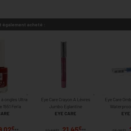
t également acheté :
 à ongles Ultra
Eye Care Crayon A Lèvres
Eye Care Omb
e 1551 Feria
Jumbo Eglantine
Waterproo
CARE
EYE CARE
EYE
€
€
9,02
21,45
**
**
€
€
22,58
*
23,26
*