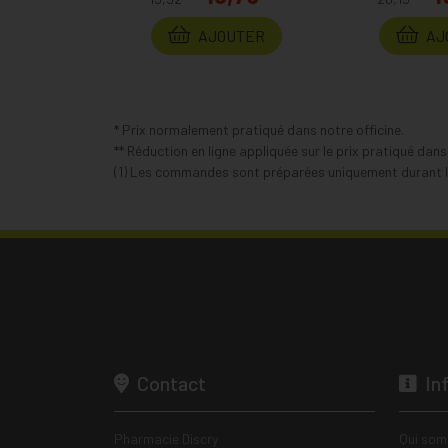
AJOUTER
AJ
* Prix normalement pratiqué dans notre officine.
** Réduction en ligne appliquée sur le prix pratiqué dan
(1) Les commandes sont préparées uniquement durant le
Contact
In
Pharmacie Discry
Qui som