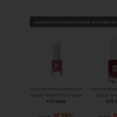
Les personnes ayant acheté ce produit on
Eye Care Vernis à ongles Ultra
Eye Care Vernis
Silicium Urée 1541 Pink Flower
Silicium Uré
EYE CARE
EYE 
€
18,79
1
**
€
€
19,92
*
20,15
*