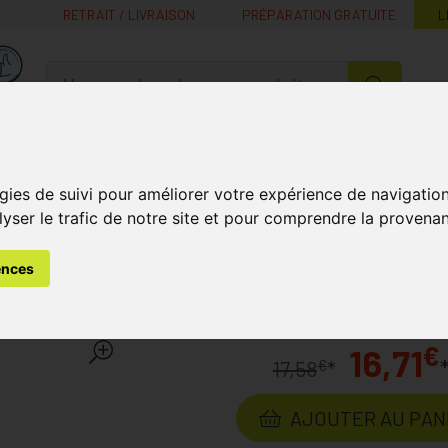
RETRAIT / LIVRAISON
PRÉPARATION GRATUITE
L
MaPharmacie.be ma santé, mes conseils, mes prix
Nutrition -
Soins Bébé et
Médecines
Minceur
B
Vitamines
Grossesse
naturelles
gies de suivi pour améliorer votre expérience de navigatio
lyser le trafic de notre site et pour comprendre la provenan
s
Maquillage
Eye Liners
Eye Care Crayon Yeux Blanc 711
ences
ux Blanc 711
Laboratoire
EYE CARE
€
16,71
€
17,58
*
AJOUTER AU PAN