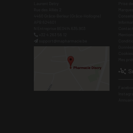
Laurent Detry
Prise d
Rue des Alliés 2
Marques
4460 Grâce-Berleur (Grâce-Hollogne)
Conseil
APB 624601
Informa
N Entreprise BE0414.635.903
Contac
+32 4 263 56 12
Mentions
support
@
mapharmacie.be
Conditi
Données
Cookies
Mes pré
Su
Facebo
Instagr
Annuair