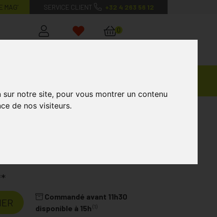
E MAG’
SERVICE CLIENT
+32 4 263 56 12
0
Mon
Mes
Mon
compte
favoris
panier
Ventes
andagisterie
Vétérinaire
Marques
Privées
n sur notre site, pour vous montrer un contenu
ce de nos visiteurs.
**
Commandé avant 11h30
IER
(1)
disponible à 15h