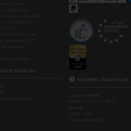
e rendez-vous
 & Laboratoires
s pratiques & actualités
tions médicaments
tez-nous
 légales & vie privée
ons générales - CGV
 personnelles
férences Cookies
ivez-nous sur
Horaires d’ouverture
ok
am
Lundi au vendredi
e des pharmacies
08h30-12h30 13h00-18h30
Samedi
08h30-12h30
Fermé le
dimanche