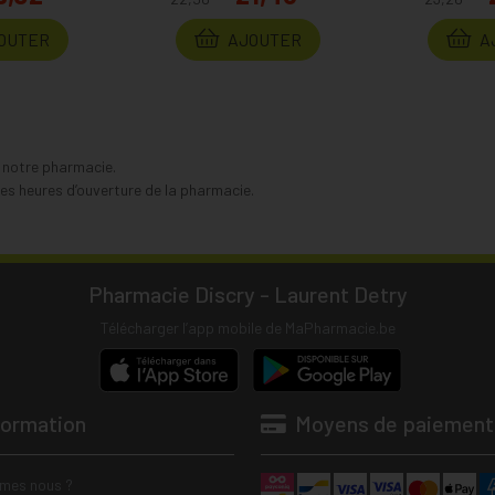
OUTER
AJOUTER
A
s notre pharmacie.
s heures d’ouverture de la pharmacie.
Pharmacie Discry - Laurent Detry
Télécharger l’app mobile de MaPharmacie.be
formation
Moyens de paiement
mes nous ?