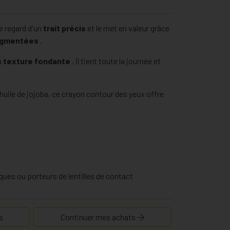
e regard d'un
trait précis
et le met en valeur grâce
pigmentées
.
a
texture fondante
, il tient toute la journée et
 huile de jojoba, ce crayon contour des yeux offre
iques ou porteurs de lentilles de contact
s
Continuer mes achats