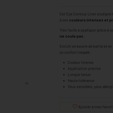
Cet Eye Contour Liner souligne l
à ses
couleurs intenses et 
Très facile à appliquer grâce à s
ne coule pas
.
Enrichi en beurre de karité et en
un confort inégalé.
Couleur intense
Application précise
Longue tenue
Haute tolérance
Yeux sensibles, yeux allerg
Ajouter à mes favori