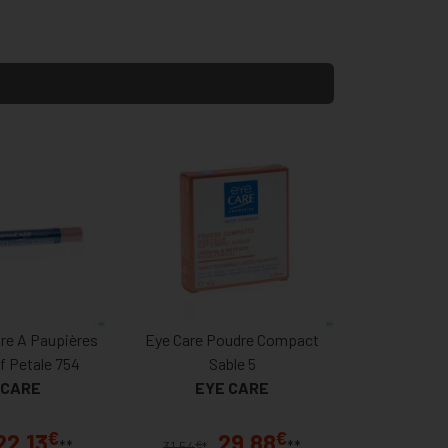
re A Paupières
Eye Care Poudre Compact
f Petale 754
Sable 5
 CARE
EYE CARE
€
€
22,13
29,88
**
**
€
31,54
*