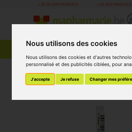
+ DE 30 000 PRODUITS
+ DE 600 MARQUES
Nous utilisons des cookies
Parapharmacie -
Promos
Médicaments
Cosmétiques
Nous utilisons des cookies et d'autres technolo
personnalisé et des publicités ciblées, pour ana
MaPharmacie.be
Parapharmacie - Cosmétique
J'accepte
Je refuse
Changer mes préfér
Eye Care Crayon Ye