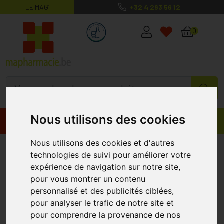
LE MAG’
+32 4 263 56 12
MaPharmacie.be ma santé, mes conse
0
Nous utilisons des cookies
Promos
Produits
Nous utilisons des cookies et d'autres
Eye Care Crayon Yeux Olive 715
technologies de suivi pour améliorer votre
EYE CARE
expérience de navigation sur notre site,
pour vous montrer un contenu
personnalisé et des publicités ciblées,
pour analyser le trafic de notre site et
pour comprendre la provenance de nos