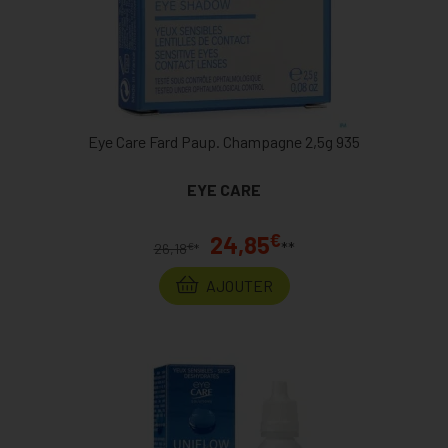
Eye Care Fard Paup. Champagne 2,5g 935
EYE CARE
€
24,85
**
€
26,18
*
AJOUTER