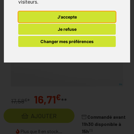
visiteurs.
J'accepte
Je refuse
Changer mes préférences
€
16,71
**
€
17,58
*
AJOUTER
Commandé avant
11h30 disponible à
(1)
Plus que 8 en stock...
15h