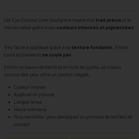
Cet Eye Contour Liner souligne le regard d'un
trait précis
et le
met en valeur grâce à ses
couleurs intenses et pigmentées
.
Très facile à appliquer grâce à sa
texture fondante
, il tient
toute la journée et
ne coule pas
.
Enrichi en beurre de karité et en huile de jojoba, ce crayon
contour des yeux offre un confort inégalé.
Couleur intense
Application précise
Longue tenue
Haute tolérance
Yeux sensibles, yeux allergiques ou porteurs de lentilles de
contact