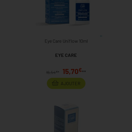
Eye Care Uniflow 10ml
EYE CARE
€
15,70
**
€
16,54
*
AJOUTER