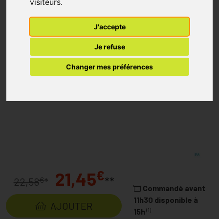
visiteurs.
J'accepte
Je refuse
Changer mes préférences
€
21,45
**
€
22,58
*
Commandé avant
11h30 disponible à
AJOUTER
(1)
15h