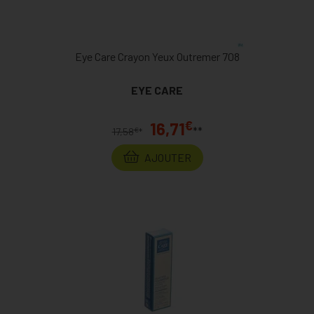
Eye Care Crayon Yeux Outremer 708
EYE CARE
€
16,71
**
€
17,58
*
AJOUTER