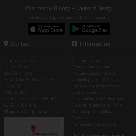
Pharmacie Discry - Laurent Detry
Télécharger l’app mobile de MaPharmacie.be
Contact
Information
Pharmacie Discry
Qui sommes nous ?
Laurent Detry
Prise de rendez-vous
Rue des Alliés 2
Marques & Laboratoires
4460 Grâce-Berleur (Grâce-
Conseils pratiques & actualités
Hollogne)
Informations médicaments
APB 624601
Contactez-nous
N Entreprise BE0414.635.903
Mentions légales & vie privée
+32 4 263 56 12
Conditions générales - CGV
support
@
mapharmacie.be
Données personnelles
Cookies
Mes préférences Cookies
Suivez-nous sur