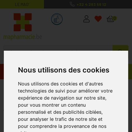
LE MAG’
+32 4 263 56 12
MaPharmacie.be ma santé, mes conse
0
Nous utilisons des cookies
Promos
Produits
Nous utilisons des cookies et d'autres
Eye Care Rouge à lèvres Crayon
technologies de suivi pour améliorer votre
799 Groseille
expérience de navigation sur notre site,
pour vous montrer un contenu
EYE CARE
personnalisé et des publicités ciblées,
pour analyser le trafic de notre site et
pour comprendre la provenance de nos