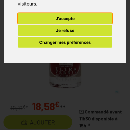
visiteurs.
J'accepte
Je refuse
Changer mes préférences
€
18,58
**
€
19,71
*
Commandé avant
11h30 disponible à
AJOUTER
(1)
15h