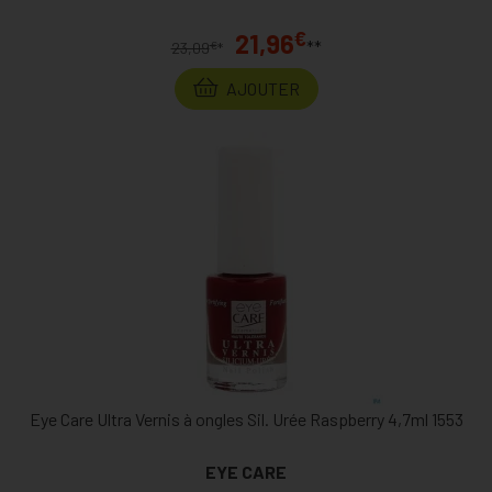
€
21,96
**
€
23,09
*
AJOUTER
Eye Care Ultra Vernis à ongles Sil. Urée Raspberry 4,7ml 1553
EYE CARE