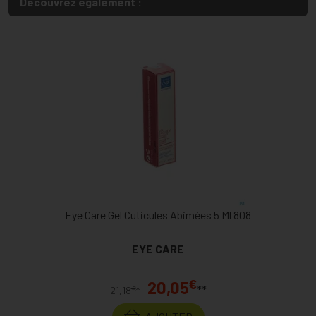
Découvrez également :
Eye Care Gel Cuticules Abimées 5 Ml 808
EYE CARE
€
20,05
**
€
21,18
*