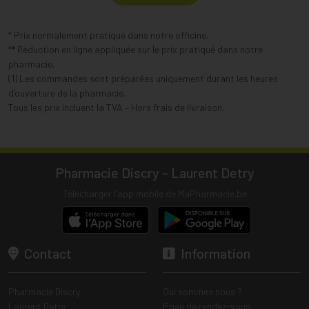
* Prix normalement pratiqué dans notre officine.
** Réduction en ligne appliquée sur le prix pratiqué dans notre
pharmacie.
(1) Les commandes sont préparées uniquement durant les heures
d’ouverture de la pharmacie.
Tous les prix incluent la TVA – Hors frais de livraison.
Pharmacie Discry - Laurent Detry
Télécharger l’app mobile de MaPharmacie.be
Contact
Information
Pharmacie Discry
Qui sommes nous ?
Laurent Detry
Prise de rendez-vous