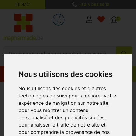
LE MAG’
+32 4 263 56 12
MaPharmacie.be ma santé, mes conse
0
Nous utilisons des cookies
Promos
Produits
Nous utilisons des cookies et d'autres
Eye Care Vernis à ongles Ultra
technologies de suivi pour améliorer votre
Silicium Urée 1552 Flamboyant
expérience de navigation sur notre site,
pour vous montrer un contenu
EYE CARE
personnalisé et des publicités ciblées,
pour analyser le trafic de notre site et
pour comprendre la provenance de nos