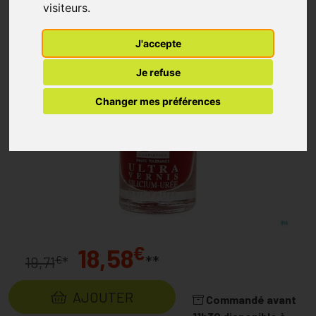
visiteurs.
J'accepte
Je refuse
Changer mes préférences
€
18,58
**
€
19,71
*
AJOUTER
Commandé avant