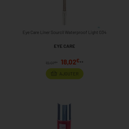
Eye Care Liner Sourcil Waterproof Light 034
EYE CARE
€
18,02
**
€
19,01
*
AJOUTER