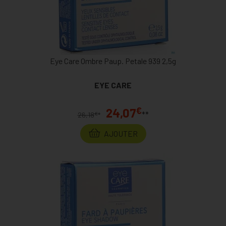
Eye Care Ombre Paup. Petale 939 2,5g
EYE CARE
€
24,07
**
€
26,18
*
AJOUTER