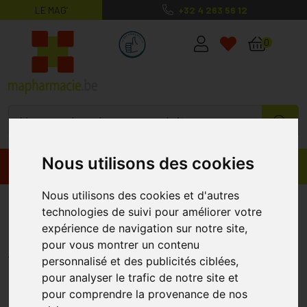
LE MAG’
+32 4 263 56 12
MaPharmacie.be ma santé, mes conse
0
Nous utilisons des cookies
Promos
Produits
Nous utilisons des cookies et d'autres
Eye Care Vernis Perfeye
technologies de suivi pour améliorer votre
Caretion Tosca 5ml
expérience de navigation sur notre site,
pour vous montrer un contenu
EYE CARE
personnalisé et des publicités ciblées,
pour analyser le trafic de notre site et
pour comprendre la provenance de nos