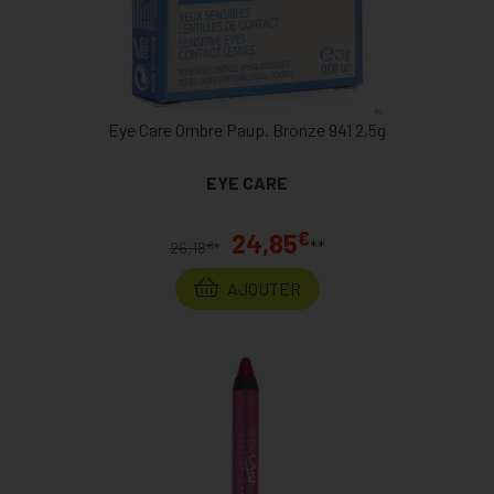
Eye Care Ombre Paup. Bronze 941 2,5g
EYE CARE
€
24,85
**
€
26,18
*
AJOUTER