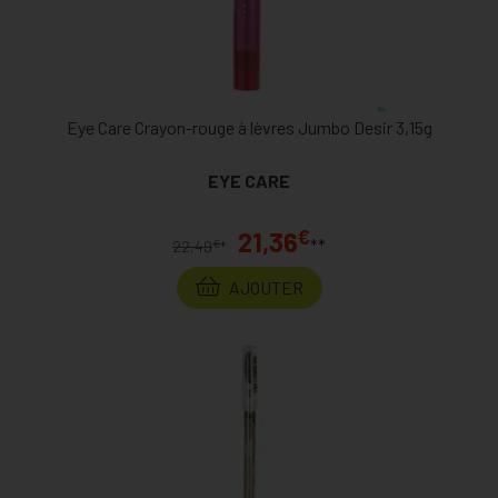
Eye Care Crayon-rouge à lèvres Jumbo Desir 3,15g
EYE CARE
€
21,36
**
€
22,49
*
AJOUTER