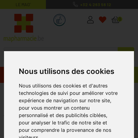
LE MAG’
+32 4 263 56 12
MaPharmacie.be ma santé, mes conse
0
Nous utilisons des cookies
Promos
Produits
Nous utilisons des cookies et d'autres
Febelcare Aero Chambre
technologies de suivi pour améliorer votre
expérience de navigation sur notre site,
Inhalation Kids 0-12a
pour vous montrer un contenu
FEBELCARE
personnalisé et des publicités ciblées,
pour analyser le trafic de notre site et
pour comprendre la provenance de nos
visiteurs.