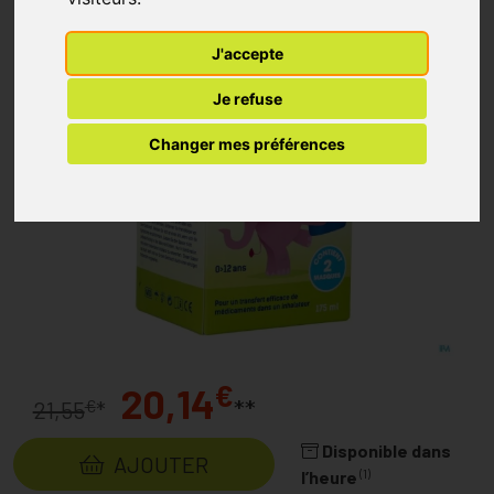
J'accepte
Je refuse
Changer mes préférences
€
20,14
**
€
21,55
*
Disponible dans
AJOUTER
(1)
l’heure