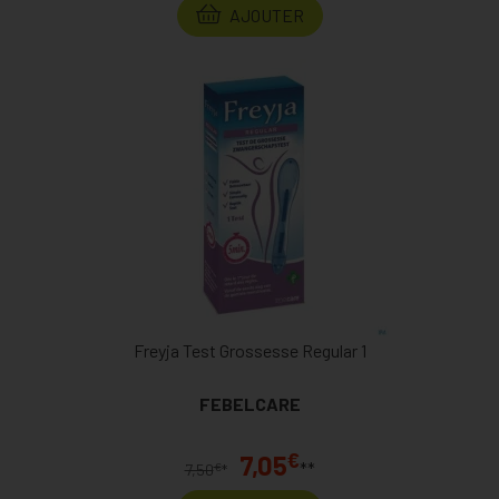
AJOUTER
Freyja Test Grossesse Regular 1
FEBELCARE
€
7,05
**
€
7,50
*