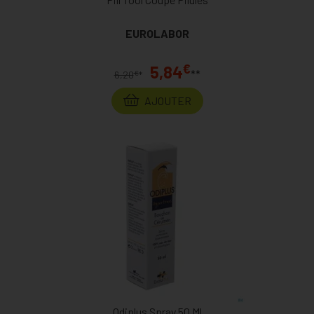
EUROLABOR
€
5,84
**
€
6,20
*
AJOUTER
Odiplus Spray 50 Ml