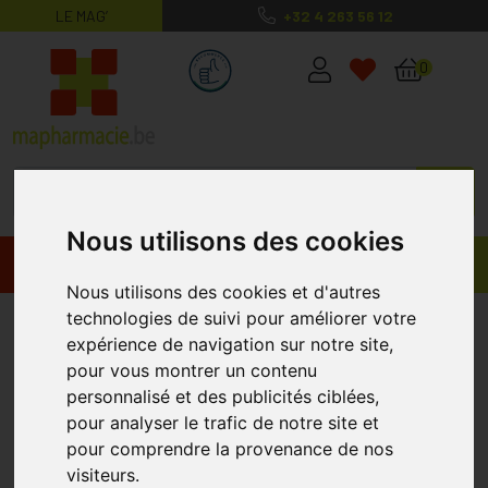
LE MAG’
+32 4 263 56 12
MaPharmacie.be ma santé, mes conse
0
Nous utilisons des cookies
Promos
Produits
Nous utilisons des cookies et d'autres
technologies de suivi pour améliorer votre
Fitobalm 50 Ml
EUROLABOR
expérience de navigation sur notre site,
pour vous montrer un contenu
personnalisé et des publicités ciblées,
pour analyser le trafic de notre site et
pour comprendre la provenance de nos
visiteurs.