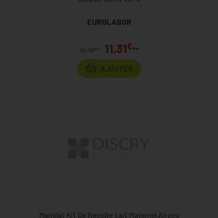
EUROLABOR
€
11,31
**
€
12,13
*
AJOUTER
Mamilat Kit De Recolte Lait Maternel Airpec