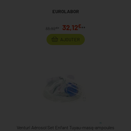
EUROLABOR
€
32,12
**
€
33,92
*
AJOUTER
Venturi Aérosol Set Enfant Tuyau-masq-ampoules