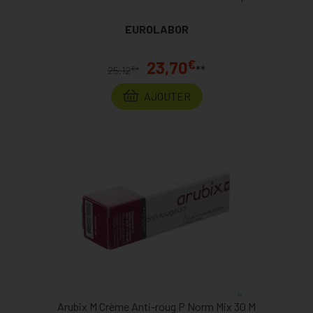
EUROLABOR
€
23,70
**
€
25,12
*
AJOUTER
Arubix M Crème Anti-roug P Norm Mix 30 M