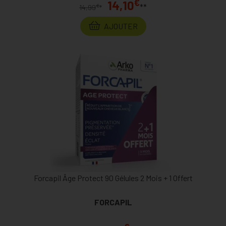
€
14,10
**
€
14,99
*
AJOUTER
Forcapil Âge Protect 90 Gélules 2 Mois + 1 Offert
FORCAPIL