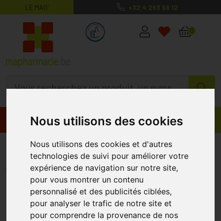
LE MAG’
+32 4 263 56 12
MaPharmacie.be ma santé, mes conse
0
Nous utilisons des cookies
Promos
Produits
Nous utilisons des cookies et d'autres
Forcapil Kératine+ 60 Gélules
technologies de suivi pour améliorer votre
FORCAPIL
expérience de navigation sur notre site,
pour vous montrer un contenu
personnalisé et des publicités ciblées,
pour analyser le trafic de notre site et
pour comprendre la provenance de nos