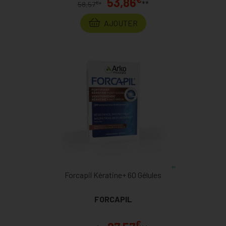
53,86
**
€
58,57
*
AJOUTER
Forcapil Kératine+ 60 Gélules
FORCAPIL
€