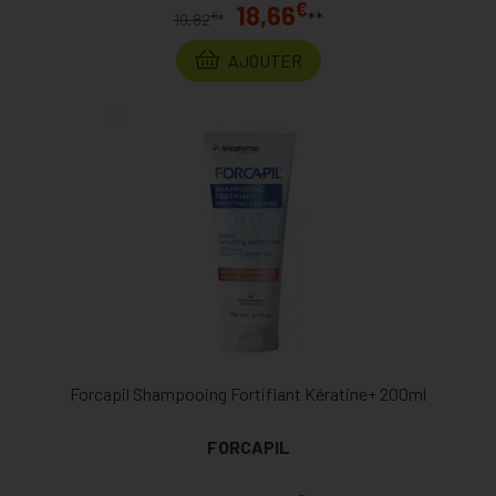
€
18,66
**
€
19,82
*
AJOUTER
Forcapil Shampooing Fortifiant Kératine+ 200ml
FORCAPIL