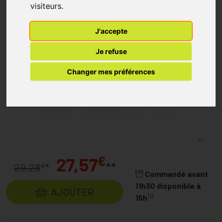
visiteurs.
J'accepte
Je refuse
Changer mes préférences
€
27,57
**
€
29,28
*
Commandé avant
11h30 disponible à
AJOUTER
(1)
15h