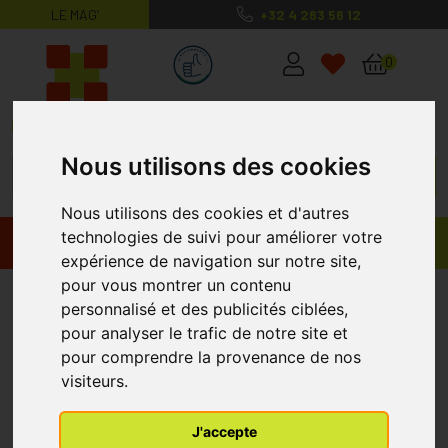
LE MAG’
+32 4 263 56 12
MaPharmacie.be ma santé, mes conse
0
Nous utilisons des cookies
Nous utilisons des cookies et d'autres
technologies de suivi pour améliorer votre
Promos
Produits
expérience de navigation sur notre site,
pour vous montrer un contenu
Force g Vitality Energie
personnalisé et des publicités ciblées,
Quotidien Ampoules Buvable 20
pour analyser le trafic de notre site et
pour comprendre la provenance de nos
visiteurs.
J'accepte