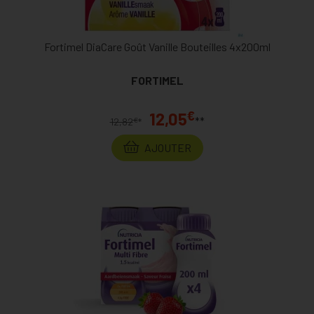
Fortimel DiaCare Goût Vanille Bouteilles 4x200ml
FORTIMEL
€
12,05
**
€
12,82
*
AJOUTER