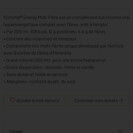
Fortimel® Energy Multi Fibre est un complément nutritionnel oral
hyperénergétique complet avec fibres, prêt à l'emploi
• Par 200 ml: 308 kcal, 12 g protéines, 4.4 g de fibres
• Contient des vitamines et minéraux
• Comprend le mix multi-fibres unique développé par Nutricia
avec 6 sortes de fibres différentes
• Grand volume (200 ml): pour une bonne hydratation
• Goûts disponibles: chocolat, fraise et vanille
• Sans gluten et faible en lactose
• Allergènes: contient du lait, du soja
Ajouter à mes favoris
Continuer mes achats
Usage