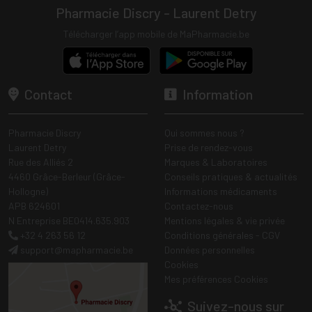
Pharmacie Discry - Laurent Detry
Télécharger l’app mobile de MaPharmacie.be
Contact
Information
Pharmacie Discry
Qui sommes nous ?
Laurent Detry
Prise de rendez-vous
Rue des Alliés 2
Marques & Laboratoires
4460 Grâce-Berleur (Grâce-
Conseils pratiques & actualités
Hollogne)
Informations médicaments
APB 624601
Contactez-nous
N Entreprise BE0414.635.903
Mentions légales & vie privée
+32 4 263 56 12
Conditions générales - CGV
support
@
mapharmacie.be
Données personnelles
Cookies
Mes préférences Cookies
Suivez-nous sur