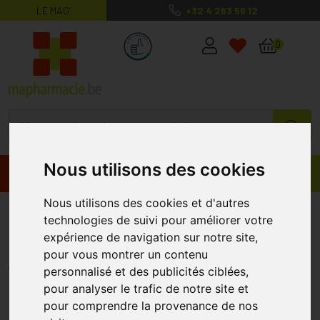
LE MAG’
+32 4 263 56 12
MaPharmacie.be ma santé, mes conse
0
Nous utilisons des cookies
Promos
Produits
Nous utilisons des cookies et d'autres
Fortimel Multifiber 1.5kcal
technologies de suivi pour améliorer votre
Vanille 4x200ml
expérience de navigation sur notre site,
pour vous montrer un contenu
FORTIMEL
personnalisé et des publicités ciblées,
pour analyser le trafic de notre site et
pour comprendre la provenance de nos