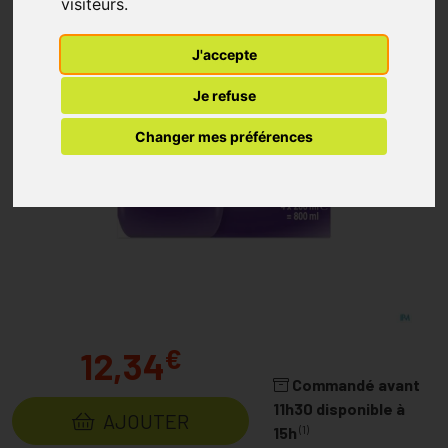
visiteurs.
J'accepte
Je refuse
Changer mes préférences
€
12,34
Commandé avant
11h30 disponible à
AJOUTER
(1)
15h