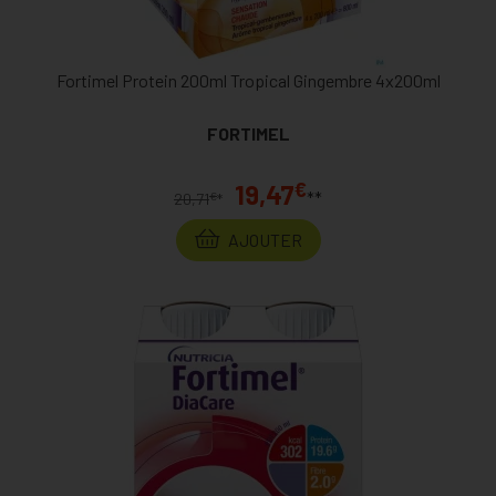
Fortimel Protein 200ml Tropical Gingembre 4x200ml
FORTIMEL
€
19,47
**
€
20,71
*
AJOUTER