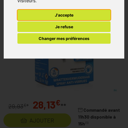
visiteurs.
J'accepte
Je refuse
Changer mes préférences
€
28,13
**
€
29,93
*
Commandé avant
11h30 disponible à
AJOUTER
(1)
15h