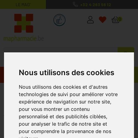
LE MAG’
+32 4 263 56 12
MaPharmacie.be ma santé, mes conse
0
Nous utilisons des cookies
Promos
Produits
Nous utilisons des cookies et d'autres
Forwarts Wart Remover Spray
technologies de suivi pour améliorer votre
35ml
expérience de navigation sur notre site,
pour vous montrer un contenu
CERES PHARMA
personnalisé et des publicités ciblées,
pour analyser le trafic de notre site et
pour comprendre la provenance de nos