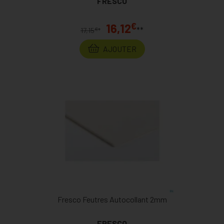
FRESCO
€
16,12
**
€
17,15
*
AJOUTER
Fresco Feutres Autocollant 2mm
FRESCO