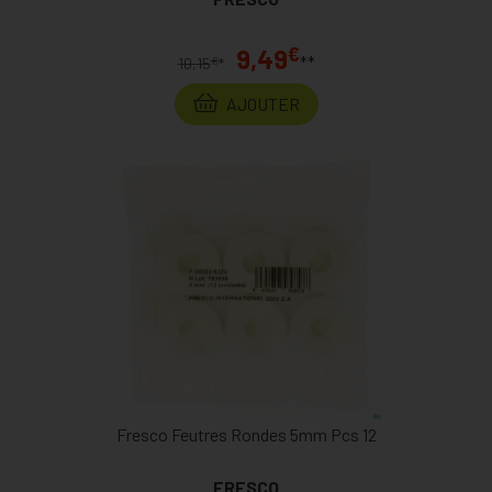
€
9,49
**
€
10,15
*
AJOUTER
Fresco Feutres Rondes 5mm Pcs 12
FRESCO