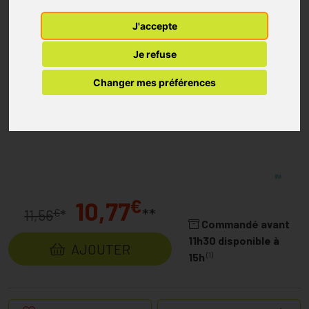
J'accepte
Je refuse
Changer mes préférences
€
10,77
**
€
11,56
*
Commandé avant
11h30 disponible à
AJOUTER
(1)
15h