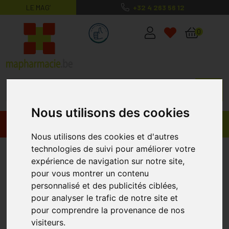
LE MAG’
+32 4 263 56 12
MaPharmacie.be ma santé, mes conse
0
Nous utilisons des cookies
Promos
Produits
Nous utilisons des cookies et d'autres
technologies de suivi pour améliorer votre
Fresco Feutre 3mm
FRESCO
expérience de navigation sur notre site,
pour vous montrer un contenu
personnalisé et des publicités ciblées,
pour analyser le trafic de notre site et
pour comprendre la provenance de nos
visiteurs.