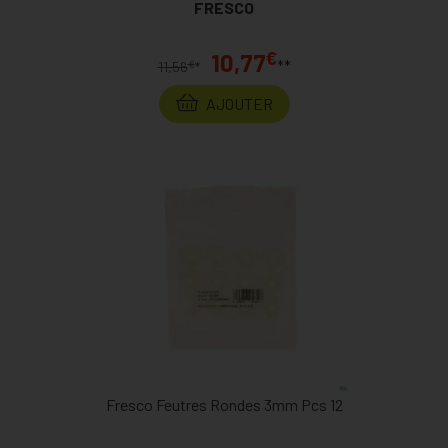
FRESCO
€
10,77
**
€
11,56
*
AJOUTER
Fresco Feutres Rondes 3mm Pcs 12