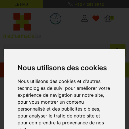
LE MAG’
+32 4 263 56 12
MaPharmacie.be ma santé, mes conse
0
Nous utilisons des cookies
Promos
Produits
Nous utilisons des cookies et d'autres
Fresubin Db Crème Abricot-
technologies de suivi pour améliorer votre
pêche Pot 4x125gr
expérience de navigation sur notre site,
pour vous montrer un contenu
FRESUBIN
personnalisé et des publicités ciblées,
pour analyser le trafic de notre site et
pour comprendre la provenance de nos