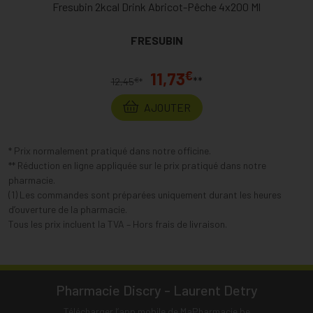
Fresubin 2kcal Drink Abricot-Pêche 4x200 Ml
FRESUBIN
€
11,73
**
€
12,45
*
AJOUTER
* Prix normalement pratiqué dans notre officine.
** Réduction en ligne appliquée sur le prix pratiqué dans notre
pharmacie.
(1) Les commandes sont préparées uniquement durant les heures
d’ouverture de la pharmacie.
Tous les prix incluent la TVA – Hors frais de livraison.
Pharmacie Discry - Laurent Detry
Télécharger l’app mobile de MaPharmacie.be