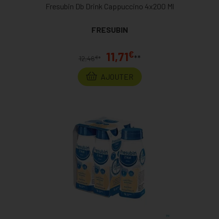
Fresubin Db Drink Cappuccino 4x200 Ml
FRESUBIN
€
11,71
**
€
12,46
*
AJOUTER