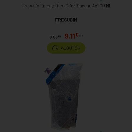
Fresubin Energy Fibre Drink Banane 4x200 Ml
FRESUBIN
€
9,11
**
€
9,65
*
AJOUTER