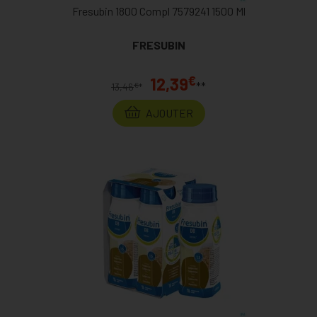
Fresubin 1800 Compl 7579241 1500 Ml
FRESUBIN
€
12,39
**
€
13,46
*
AJOUTER