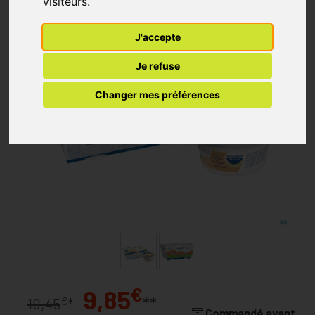
visiteurs.
J'accepte
Je refuse
Changer mes préférences
€
9,85
**
€
10,45
*
Commandé avant