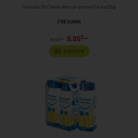
Fresubin Db Crème Abricot-pêche Pot 4x125gr
FRESUBIN
€
9,85
**
€
10,45
*
AJOUTER