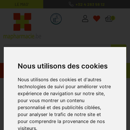
LE MAG’
+32 4 263 56 12
MaPharmacie.be ma santé, mes conse
0
Nous utilisons des cookies
Promos
Produits
Nous utilisons des cookies et d'autres
Frio Sachets Grand 14,0x19cm
technologies de suivi pour améliorer votre
expérience de navigation sur notre site,
MSH
pour vous montrer un contenu
personnalisé et des publicités ciblées,
pour analyser le trafic de notre site et
pour comprendre la provenance de nos
visiteurs.