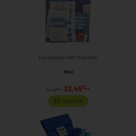
Frio Sachets Petit 14,0x15cm
MSH
€
32,45
**
€
34,33
*
AJOUTER