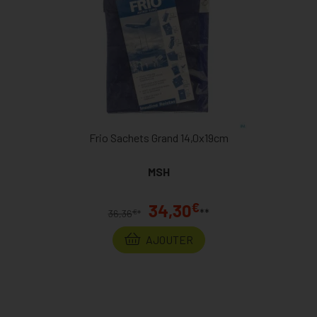
Frio Sachets Grand 14,0x19cm
MSH
€
34,30
**
€
36,36
*
AJOUTER