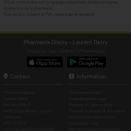
(1) Les commandes sont préparées uniquement durant les heures
d’ouverture de la pharmacie.
Tous les prix incluent la TVA – Hors frais de livraison.
Pharmacie Discry - Laurent Detry
Télécharger l’app mobile de MaPharmacie.be
Contact
Information
Pharmacie Discry
Qui sommes nous ?
Laurent Detry
Prise de rendez-vous
Rue des Alliés 2
Marques & Laboratoires
4460 Grâce-Berleur (Grâce-
Conseils pratiques & actualités
Hollogne)
Informations médicaments
APB 624601
Contactez-nous
N Entreprise BE0414.635.903
Mentions légales & vie privée