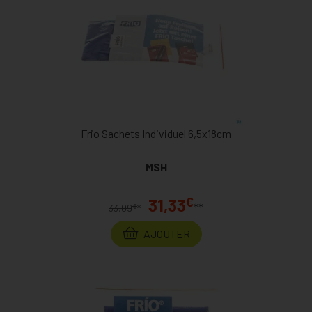
Frio Sachets Individuel 6,5x18cm
MSH
€
31,33
**
€
33,09
*
AJOUTER