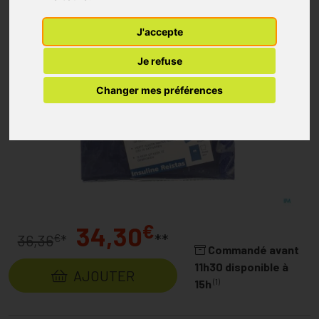
J'accepte
Je refuse
Changer mes préférences
€
34,30
**
€
36,36
*
Commandé avant
11h30 disponible à
AJOUTER
(1)
15h