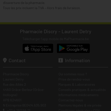
d’ouverture de la pharmacie.
Tous les prix incluent la TVA – Hors frais de livraison.
Pharmacie Discry - Laurent Detry
Télécharger l’app mobile de MaPharmacie.be
Contact
Information
Pharmacie Discry
Qui sommes nous ?
Laurent Detry
Prise de rendez-vous
Rue des Alliés 2
Marques & Laboratoires
4460 Grâce-Berleur (Grâce-
Conseils pratiques & actualités
Hollogne)
Informations médicaments
APB 624601
Contactez-nous
N Entreprise BE0414.635.903
Mentions légales & vie privée
+32 4 263 56 12
Conditions générales - CGV