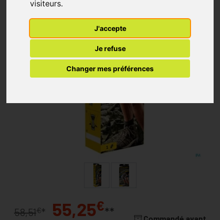
visiteurs.
J'accepte
Je refuse
Changer mes préférences
€
55,25
**
€
58,51
*
Commandé avant