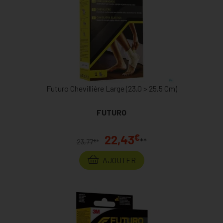
Futuro Chevillière Large (23,0 > 25,5 Cm)
FUTURO
€
22,43
**
€
23,77
*
AJOUTER