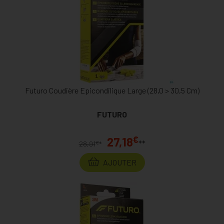
Futuro Coudière Epicondilique Large (28,0 > 30,5 Cm)
FUTURO
€
27,18
**
€
28,91
*
AJOUTER