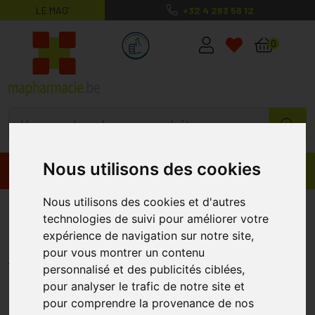
LE MAG’
+32 4 263 56 12
MaPharmacie.be ma santé, mes conse
0
Nous utilisons des cookies
Promos
Produits
Nous utilisons des cookies et d'autres
Futuro Genouillère Stabilisatrice
technologies de suivi pour améliorer votre
Ultra Performance M
expérience de navigation sur notre site,
pour vous montrer un contenu
FUTURO
personnalisé et des publicités ciblées,
pour analyser le trafic de notre site et
pour comprendre la provenance de nos