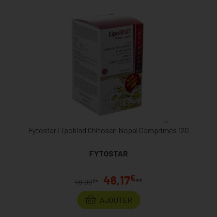
Fytostar Lipobind Chitosan Nopal Comprimés 120
FYTOSTAR
€
46,17
**
€
48,99
*
AJOUTER