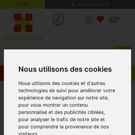
LE MAG’
+32 4 263 56 12
MaPharmacie.be ma santé, mes conse
0
Nous utilisons des cookies
Promos
Produits
Nous utilisons des cookies et d'autres
Fytostar Acerola Vit C 120
technologies de suivi pour améliorer votre
expérience de navigation sur notre site,
Comprimés (+ 30 Gr
pour vous montrer un contenu
FYTOSTAR
personnalisé et des publicités ciblées,
pour analyser le trafic de notre site et
pour comprendre la provenance de nos
visiteurs.