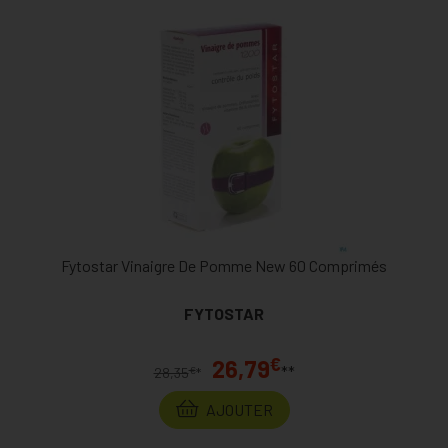
Fytostar Vinaigre De Pomme New 60 Comprimés
FYTOSTAR
€
26,79
**
€
28,35
*
AJOUTER