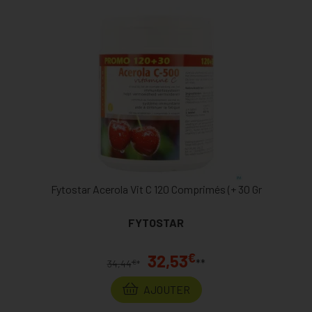
Fytostar Acerola Vit C 120 Comprimés (+ 30 Gr
FYTOSTAR
€
32,53
**
€
34,44
*
AJOUTER