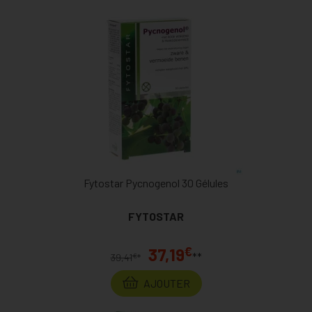
Fytostar Pycnogenol 30 Gélules
FYTOSTAR
€
37,19
**
€
39,41
*
AJOUTER