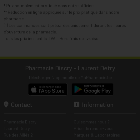
* Prix normalement pratiqué dans notre officine.
** Réduction en ligne appliquée sur le prix pratiqué dans notre
pharmacie.
(1) Les commandes sont préparées uniquement durant les heures
d’ouverture de la pharmacie.
Tous les prix incluent la TVA – Hors frais de livraison.
Pharmacie Discry - Laurent Detry
Télécharger l’app mobile de MaPharmacie.be
Contact
Information
Pharmacie Discry
Qui sommes nous ?
Laurent Detry
Prise de rendez-vous
Rue des Alliés 2
Marques & Laboratoires