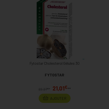
Fytostar Cholesterol Gélules 30
FYTOSTAR
€
21,01
**
€
22,27
*
AJOUTER