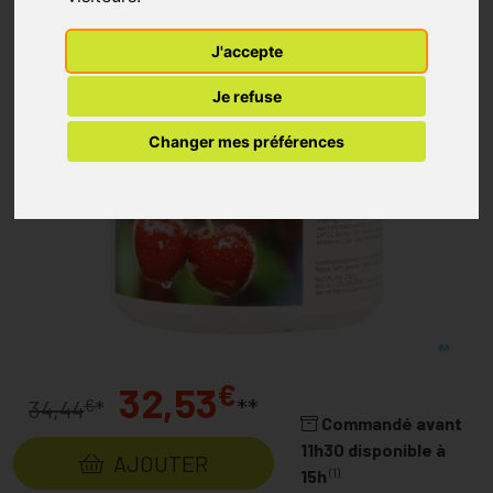
J'accepte
Je refuse
Changer mes préférences
€
32,53
**
€
34,44
*
Commandé avant
11h30 disponible à
AJOUTER
(1)
15h