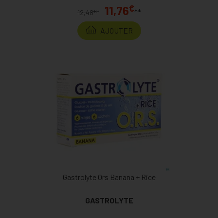
€
11,76
**
€
12,48
*
AJOUTER
Gastrolyte Ors Banana + Rice
GASTROLYTE