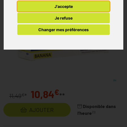
J'accepte
Je refuse
Changer mes préférences
€
10,84
**
€
11,49
*
Disponible dans
AJOUTER
(1)
l’heure