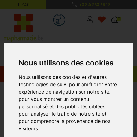
LE MAG’
+32 4 263 56 12
MaPharmacie.be ma santé, mes conse
0
Nous utilisons des cookies
Promos
Produits
Nous utilisons des cookies et d'autres
technologies de suivi pour améliorer votre
Gastrolyte Ors Banana + Rice
expérience de navigation sur notre site,
pour vous montrer un contenu
GASTROLYTE
personnalisé et des publicités ciblées,
pour analyser le trafic de notre site et
pour comprendre la provenance de nos
visiteurs.